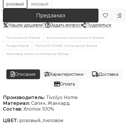
розовый
лиловый
Предзаказ
Нашли дешевле?
Задать вопрос
Поделиться
Постельное белье
Комплекты постельного белья
Tivolyo Home
TIVOLYO HOME постельное белье
Жаккард-сатин постельное белье
Описание
Характеристики
Доставка
Оплата
Производитель:
Tivolyo Home
Материал:
Сатин, Жаккард
Состав:
Хлопок 100%
ЦВЕТ:
розовый, лиловое