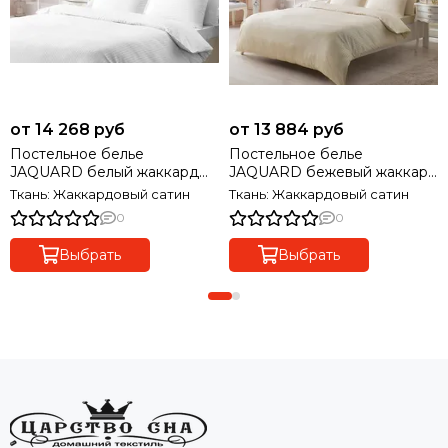
от 14 268 руб
от 13 884 руб
Постельное белье
Постельное белье
JAQUARD белый жаккард
JAQUARD бежевый жаккард
deluxe TIVOLYO HOME
deluxe TIVOLYO HOME
Ткань: Жаккардовый сатин
Ткань: Жаккардовый сатин
Турция
Турция
0
0
Выбрать
Выбрать