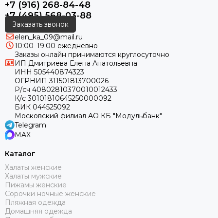
+7 (916) 268-84-48
+7 (495) 568-03-88
Заказать звонок
elen_ka_09@mail.ru
10:00–19:00 ежедневно
Заказы онлайн принимаются круглосуточно
ИП Дмитриева Елена Анатольевна
ИНН 505440874323
ОГРНИП 311501813700026
Р/сч 40802810370010012433
К/с 30101810645250000092
БИК 044525092
Московский филиал АО КБ "Модульбанк"
Telegram
MAX
Каталог
Халаты женские
Халаты мужские
Пижамы женские
Сорочки ночные женские
Пляжная одежда
Домашняя одежда