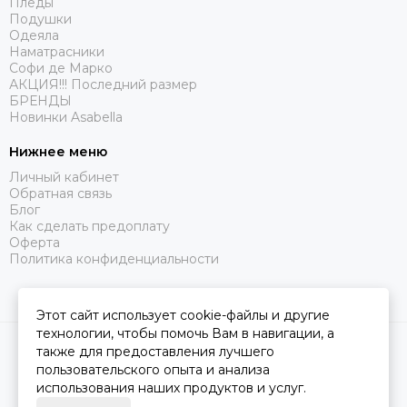
Пледы
Подушки
Одеяла
Наматрасники
Софи де Марко
АКЦИЯ!!! Последний размер
БРЕНДЫ
Новинки Asabella
Нижнее меню
Личный кабинет
Обратная связь
Блог
Как сделать предоплату
Оферта
Политика конфиденциальности
Этот сайт использует cookie-файлы и другие
технологии, чтобы помочь Вам в навигации, а
2026 © Царство Сна.
Карта сайта
также для предоставления лучшего
пользовательского опыта и анализа
использования наших продуктов и услуг.