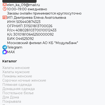
elen_ka_09@mail.ru
10:00–19:00 ежедневно
Заказы онлайн принимаются круглосуточно
ИП Дмитриева Елена Анатольевна
ИНН 505440874323
ОГРНИП 311501813700026
Р/сч 40802810370010012433
К/с 30101810645250000092
БИК 044525092
Московский филиал АО КБ "Модульбанк"
Telegram
MAX
Каталог
Халаты женские
Халаты мужские
Пижамы женские
Сорочки ночные женские
Пляжная одежда
Домашняя одежда
Постельное белье
Для Дома
Покрывала