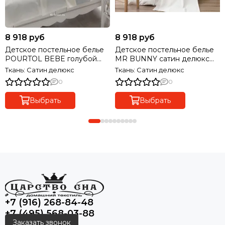
8 918 руб
8 918 руб
Детское постельное белье
Детское постельное белье
POURTOL BEBE голубой
MR BUNNY сатин делюкс
сатин делюкс TIVOLYO
TIVOLYO HOME Турция
Ткань: Сатин делюкс
Ткань: Сатин делюкс
HOME Турция
0
0
Выбрать
Выбрать
+7 (916) 268-84-48
+7 (495) 568-03-88
Заказать звонок