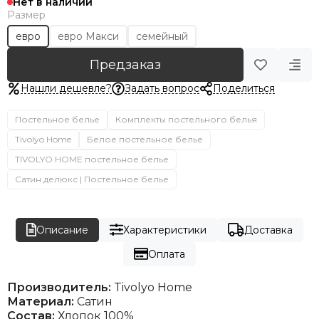
Нет в наличии
Размер
евро
евро Макси
семейный
Предзаказ
Нашли дешевле?
Задать вопрос
Поделиться
Постельное белье
Комплекты постельного белья
Tivolyo Home
Белое постельное белье
TIVOLYO HOME постельное белье
Сатин делюкс | Постельное белье
Описание
Характеристики
Доставка
Оплата
Производитель:
Tivolyo Home
Материал:
Сатин
Состав:
Хлопок 100%