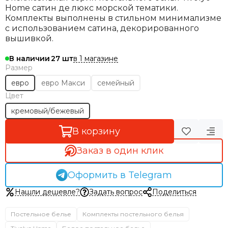
Home сатин де люкс морской тематики.
Комплекты выполнены в стильном минимализме
с использованием сатина, декорированного
вышивкой.
в 1 магазине
В наличии
27
Размер
евро
евро Макси
семейный
Цвет
кремовый/бежевый
В корзину
Заказ в один клик
Оформить в Telegram
Нашли дешевле?
Задать вопрос
Поделиться
Постельное белье
Комплекты постельного белья