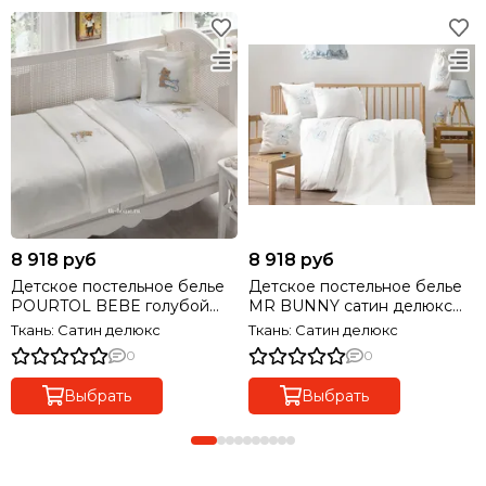
8 918 руб
8 918 руб
Детское постельное белье
Детское постельное белье
POURTOL BEBE голубой
MR BUNNY сатин делюкс
сатин делюкс TIVOLYO
TIVOLYO HOME Турция
Ткань: Сатин делюкс
Ткань: Сатин делюкс
HOME Турция
0
0
Выбрать
Выбрать