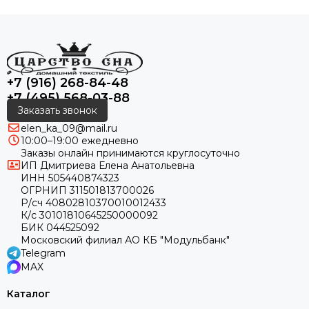
+7 (916) 268-84-48
+7 (495) 568-03-88
Заказать звонок
elen_ka_09@mail.ru
10:00–19:00 ежедневно
Заказы онлайн принимаются круглосуточно
ИП Дмитриева Елена Анатольевна
ИНН 505440874323
ОГРНИП 311501813700026
Р/сч 40802810370010012433
К/с 30101810645250000092
БИК 044525092
Московский филиал АО КБ "Модульбанк"
Telegram
MAX
Каталог