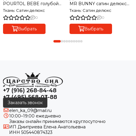
POURTOL BEBE голубой
MR BUNNY сатин делюкс
сатин делюкс TIVOLYO
TIVOLYO HOME Турция
Ткань: Сатин делюкс
Ткань: Сатин делюкс
HOME Турция
0
0
Выбрать
Выбрать
+7 (916) 268-84-48
+7 (495) 568-03-88
Заказать звонок
elen_ka_09@mail.ru
10:00–19:00 ежедневно
Заказы онлайн принимаются круглосуточно
ИП Дмитриева Елена Анатольевна
ИНН 505440874323