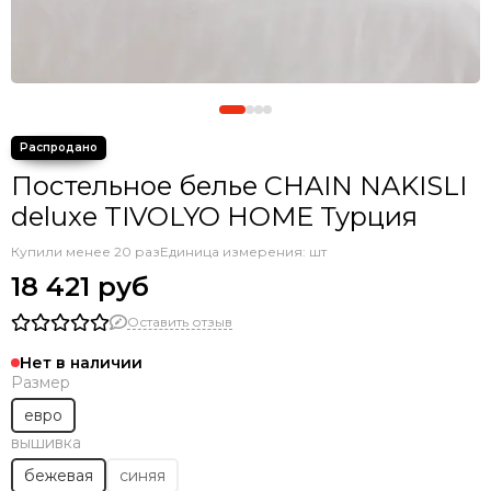
Постельное белье CHAIN NAKISLI
deluxe TIVOLYO HOME Турция
Купили менее 20 раз
Единица измерения: шт
18 421 руб
Оставить отзыв
Нет в наличии
Размер
евро
вышивка
бежевая
синяя