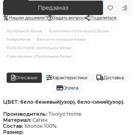
Предзаказ
Нашли дешевле?
Задать вопрос
Поделиться
Постельное белье
Комплекты постельного белья
Tivolyo Home
Белое постельное белье
TIVOLYO HOME постельное белье
Сатин делюкс | Постельное белье
Описание
Характеристики
Доставка
Оплата
ЦВЕТ: бело-бежевый(узор), бело-синий(узор).
Производитель:
Tivolyo Home
Материал:
Сатин
Состав:
Хлопок 100%
Размер: