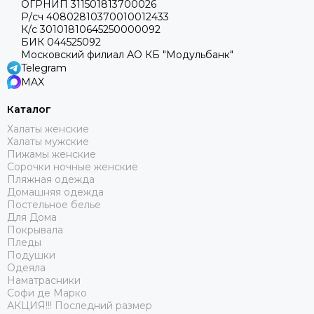
ОГРНИП 311501813700026
Р/сч 40802810370010012433
К/с 30101810645250000092
БИК 044525092
Московский филиал АО КБ "Модульбанк"
Telegram
MAX
Каталог
Халаты женские
Халаты мужские
Пижамы женские
Сорочки ночные женские
Пляжная одежда
Домашняя одежда
Постельное белье
Для Дома
Покрывала
Пледы
Подушки
Одеяла
Наматрасники
Софи де Марко
АКЦИЯ!!! Последний размер