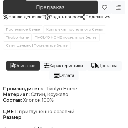
Предзаказ
Нашли дешевле?
Задать вопрос
Поделиться
Постельное белье
Комплекты постельного белья
Tivolyo Home
TIVOLYO HOME постельное белье
Сатин делюкс | Постельное белье
Описание
Характеристики
Доставка
Оплата
Производитель:
Tivolyo Home
Материал:
Сатин, Кружево
Состав:
Хлопок 100%
ЦВЕТ
: приглушенно розовый
Размер: