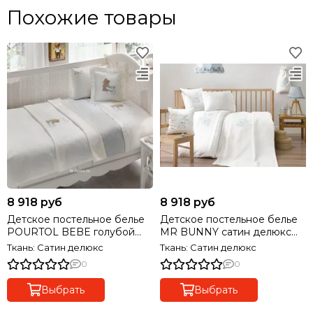
Похожие товары
8 918 руб
8 918 руб
Детское постельное белье
Детское постельное белье
POURTOL BEBE голубой
MR BUNNY сатин делюкс
сатин делюкс TIVOLYO
TIVOLYO HOME Турция
Ткань: Сатин делюкс
Ткань: Сатин делюкс
HOME Турция
0
0
Выбрать
Выбрать