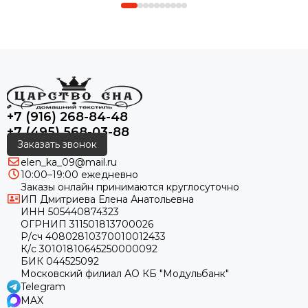
+7 (916) 268-84-48
+7 (495) 568-03-88
Заказать звонок
elen_ka_09@mail.ru
10:00–19:00 ежедневно
Заказы онлайн принимаются круглосуточно
ИП Дмитриева Елена Анатольевна
ИНН 505440874323
ОГРНИП 311501813700026
Р/сч 40802810370010012433
К/с 30101810645250000092
БИК 044525092
Московский филиал АО КБ "Модульбанк"
Telegram
MAX