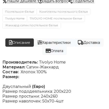
Нашли дешевле?
Задать вопрос
Поделиться
Постельное белье
Комплекты постельного белья
Tivolyo Home
TIVOLYO HOME постельное белье
Жаккард-сатин постельное белье
Описание
Характеристики
Доставка
Оплата
Производитель:
Tivolyo Home
Материал:
Сатин-Жаккард
Состав:
Хлопок 100%
Размер:
Двуспальный
(Евро)
Размер пододеяльника: 200х220
Размер простыни: 240х260
Размер наволочек: 50х70-4шт