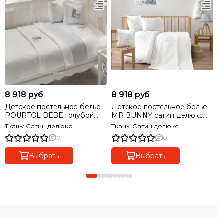
8 918 руб
8 918 руб
Детское постельное белье
Детское постельное белье
POURTOL BEBE голубой
MR BUNNY сатин делюкс
сатин делюкс TIVOLYO
TIVOLYO HOME Турция
Ткань: Сатин делюкс
Ткань: Сатин делюкс
HOME Турция
0
0
Выбрать
Выбрать