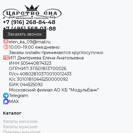
+7 (916) 268-84-48
+7 (495) 568-03-88
Заказать звонок
elen_ka_09@mail.ru
10:00–19:00 ежедневно
Заказы онлайн принимаются круглосуточно
ИП Дмитриева Елена Анатольевна
ИНН 505440874323
ОГРНИП 311501813700026
Р/сч 40802810370010012433
К/с 30101810645250000092
БИК 044525092
Московский филиал АО КБ "Модульбанк"
Telegram
MAX
Каталог
Халаты женские
Халаты мужские
Пижамы женские