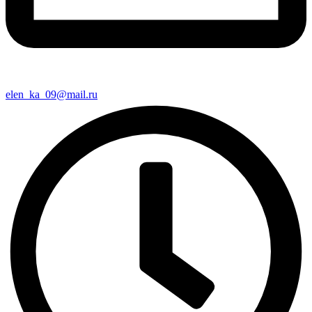
elen_ka_09@mail.ru