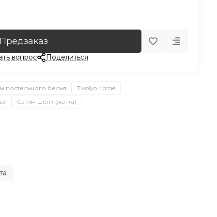
Предзаказ
ать вопрос
Поделиться
ы постельного белья
Tivolyo Home
ье
Сатин-шелк (жатка)
та