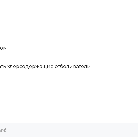
пом
вать хлорсодержащие отбеливатели.
ым!