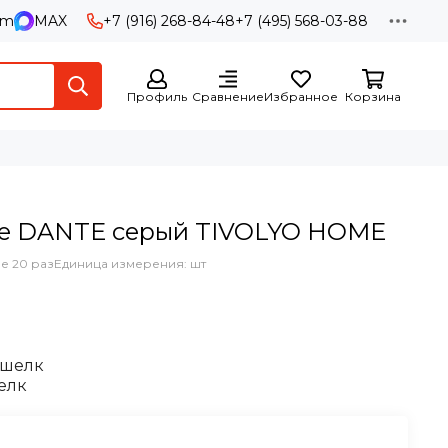
am
MAX
+7 (916) 268-84-48
+7 (495) 568-03-88
Профиль
Сравнение
Избранное
Корзина
ье DANTE серый TIVOLYO HOME
е 20 раз
Единица измерения: шт
 шелк
шелк