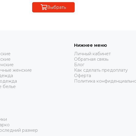
Выбрать
Нижнее меню
нские
Личный кабинет
жские
Обратная связь
нские
Блог
очные женские
Как сделать предоплату
дежда
Оферта
 одежда
Политика конфиденциальн
е белье
ики
арко
Последний размер