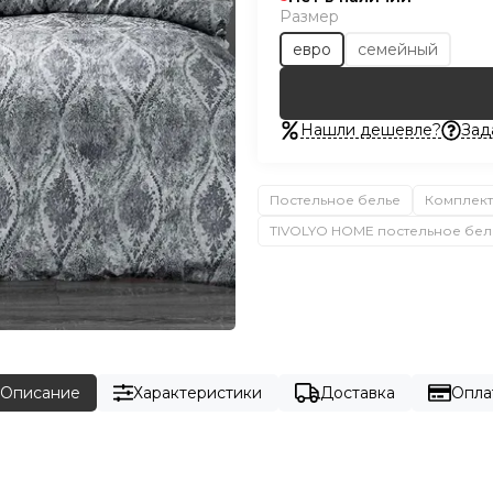
Размер
евро
семейный
Нашли дешевле?
Зад
Постельное белье
Комплект
TIVOLYO HOME постельное бел
Описание
Характеристики
Доставка
Опла