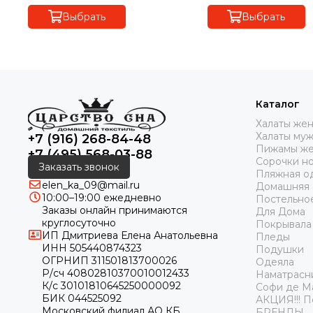
Выбрать
Выбрать
Каталог
Халаты же
Халаты му
+7 (916) 268-84-48
Пижамы же
+7 (495) 568-03-88
Сорочки н
Заказать звонок
Пляжная о
elen_ka_09@mail.ru
Домашняя
10:00–19:00 ежедневно
Постельно
Заказы онлайн принимаются
Для Дома
круглосуточно
Покрывала
ИП Дмитриева Елена Анатольевна
Пледы
ИНН 505440874323
Подушки
ОГРНИП 311501813700026
Одеяла
Р/сч 40802810370010012433
Наматрасн
К/с 30101810645250000092
Софи де М
БИК 044525092
АКЦИЯ!!! 
Московский филиал АО КБ
БРЕНДЫ