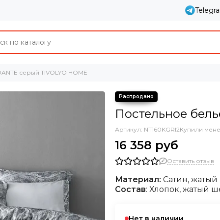
Telegr
DANTE серый TIVOLYO HOME
Постельное бел
Артикул:
NT160KGRI2
Купили мене
16 358 руб
Оставить отзыв
Материал:
Сатин, жатый
Состав
: Хлопок, жатый 
Нет в наличии