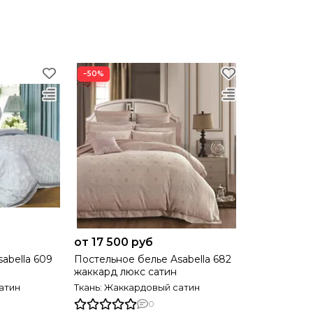
−50%
от 17 500 руб
abella 609
Постельное белье Asabella 682
жаккард люкс сатин
атин
Ткань: Жаккардовый сатин
0