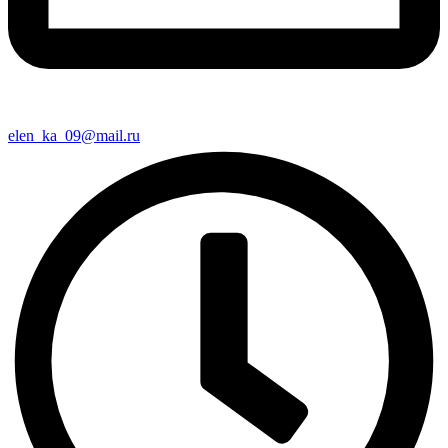
elen_ka_09@mail.ru