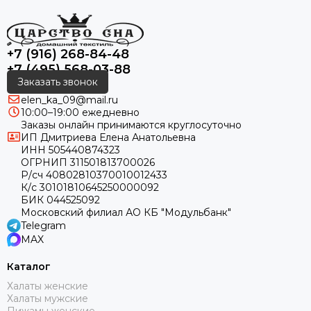
+7 (916) 268-84-48
+7 (495) 568-03-88
Заказать звонок
elen_ka_09@mail.ru
10:00–19:00 ежедневно
Заказы онлайн принимаются круглосуточно
ИП Дмитриева Елена Анатольевна
ИНН 505440874323
ОГРНИП 311501813700026
Р/сч 40802810370010012433
К/с 30101810645250000092
БИК 044525092
Московский филиал АО КБ "Модульбанк"
Telegram
MAX
Каталог
Халаты женские
Халаты мужские