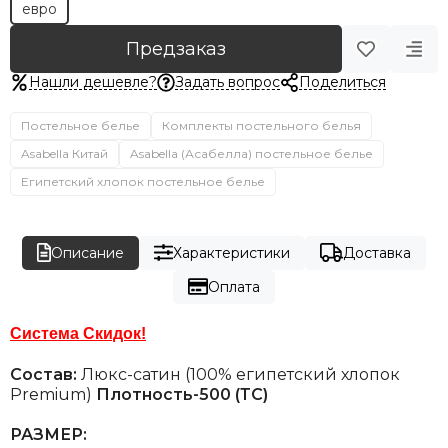
евро
Предзаказ
Нашли дешевле?
Задать вопрос
Поделиться
Постельное белье
Комплекты постельного белья
Asabella Китай
Asabella (Асабелла) постельное белье
Египетский хлопок постельное белье
Описание
Характеристики
Доставка
Оплата
Система Скидок!
Состав:
Люкс-сатин (100% египетский хлопок
Premium)
Плотность-500 (ТС)
РАЗМЕР: