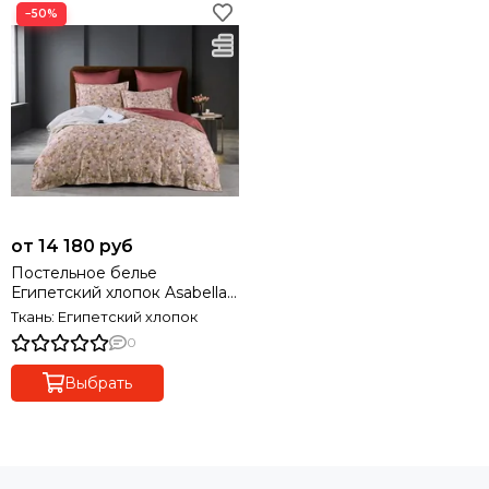
−50%
от 14 180 руб
Постельное белье
Египетский хлопок Asabella
2108 Premium
Ткань: Египетский хлопок
0
Выбрать