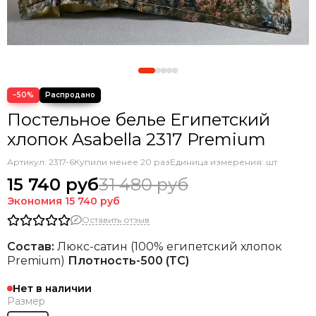
−50%
Постельное белье Египетский
хлопок Asabella 2317 Premium
Артикул:
2317-6
Купили менее 20 раз
Единица измерения: шт
15 740 руб
31 480 руб
Экономия
15 740 руб
Оставить отзыв
Состав:
Люкс-сатин (100% египетский хлопок
Premium)
Плотность-500 (ТС)
Нет в наличии
Размер