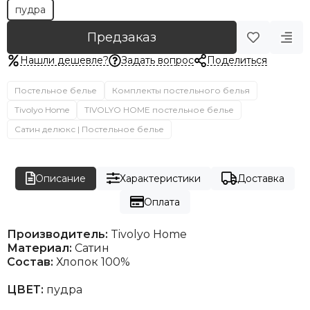
пудра
Предзаказ
Нашли дешевле?
Задать вопрос
Поделиться
Постельное белье
Комплекты постельного белья
Tivolyo Home
TIVOLYO HOME постельное белье
Сатин делюкс | Постельное белье
Описание
Характеристики
Доставка
Оплата
Производитель:
Tivolyo Home
Материал:
Сатин
Состав:
Хлопок 100%
ЦВЕТ:
пудра