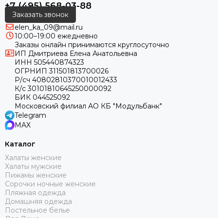
+7 (495) 568-03-88
Заказать звонок
elen_ka_09@mail.ru
10:00–19:00 ежедневно
Заказы онлайн принимаются круглосуточно
ИП Дмитриева Елена Анатольевна
ИНН 505440874323
ОГРНИП 311501813700026
Р/сч 40802810370010012433
К/с 30101810645250000092
БИК 044525092
Московский филиал АО КБ "Модульбанк"
Telegram
MAX
Каталог
Халаты женские
Халаты мужские
Пижамы женские
Сорочки ночные женские
Пляжная одежда
Домашняя одежда
Постельное белье