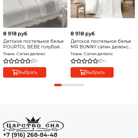
8 918 руб
8 918 руб
Детское постельное белье
Детское постельное белье
POURTOL BEBE голубой
MR BUNNY сатин делюкс
сатин делюкс TIVOLYO
TIVOLYO HOME Турция
Ткань: Сатин делюкс
Ткань: Сатин делюкс
HOME Турция
0
0
Выбрать
Выбрать
+7 (916) 268-84-48