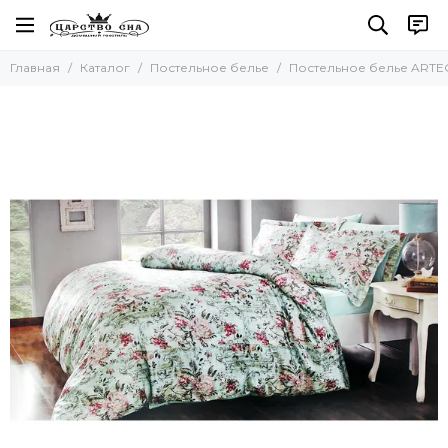
Постельное белье
Главная
Каталог
Постельное белье
Постельное белье ARTE
Все товары
Комплекты постельного белья
Комплект с покрывалом
Комплект с одеялом
Простыни без резинки
Простыни на резинке
Простыни махровые
Пододеяльники
Наволочки
Комплект простыня и наволочки
Детское постельное белье