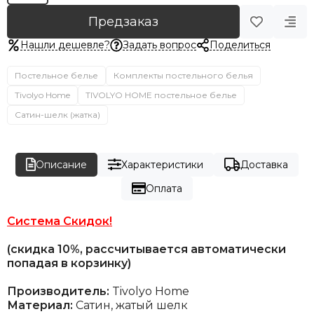
Предзаказ
Нашли дешевле?
Задать вопрос
Поделиться
Постельное белье
Комплекты постельного белья
Tivolyo Home
TIVOLYO HOME постельное белье
Сатин-шелк (жатка)
Описание
Характеристики
Доставка
Оплата
Система Скидок!
(скидка 10%, рассчитывается автоматически
попадая в корзинку)
Производитель:
Tivolyo Home
Материал:
Сатин, жатый шелк