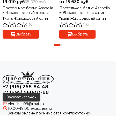
19 010 руб
от 15 630 руб
38 020 руб
Постельное белье Asabella
Постельное белье Asabella
591 жаккардовый люкс-
609 жаккард люкс сатин
сатин
Ткань: Жаккардовый сатин
Ткань: Жаккардовый сатин
0
0
Выбрать
Выбрать
+7 (916) 268-84-48
+7 (495) 568-03-88
Заказать звонок
elen_ka_09@mail.ru
10:00–19:00 ежедневно
Заказы онлайн принимаются круглосуточно