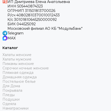
ИП Дмитриева Елена Анатольевна
ИНН 505440874323
ОГРНИП 311501813700026
Р/сч 40802810370010012433
К/с 30101810645250000092
БИК 044525092
Московский филиал АО КБ "Модульбанк"
Telegram
MAX
Каталог
Халаты женские
Халаты мужские
Пижамы женские
Сорочки ночные женские
Пляжная одежда
Домашняя одежда
Постельное белье
Для Дома
Покрывала
Пледы
Подушки
Одеяла
Наматрасники