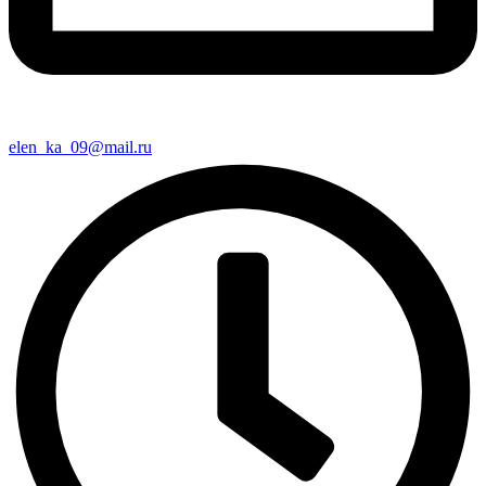
elen_ka_09@mail.ru