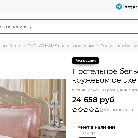
Telegr
ного белья
TIVOLYO HOME постельное белье
Постельное белье 
Постельное бель
кружевом delux
Купили менее 20 раз
Единица из
24 658 руб
Оставить отзыв
Нет в наличии
Размер