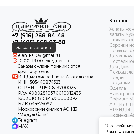
Каталог
Халаты же
Халаты му
+7 (916) 268-84-48
Пижамы же
+7 (495) 568-03-88
Сорочки н
Заказать звонок
Пляжная о
elen_ka_09@mail.ru
Домашняя
10:00–19:00 ежедневно
Постельно
Заказы онлайн принимаются
Для Дома
круглосуточно
Покрывала
ИП Дмитриева Елена Анатольевна
Пледы
ИНН 505440874323
Подушки
ОГРНИП 311501813700026
Одеяла
Р/сч 40802810370010012433
Наматрасн
К/с 30101810645250000092
Софи де М
БИК 044525092
АКЦИЯ!!! 
Московский филиал АО КБ
БРЕНДЫ
"Модульбанк"
Новинки As
Telegram
Этот сайт ис
MAX
Вам в навига