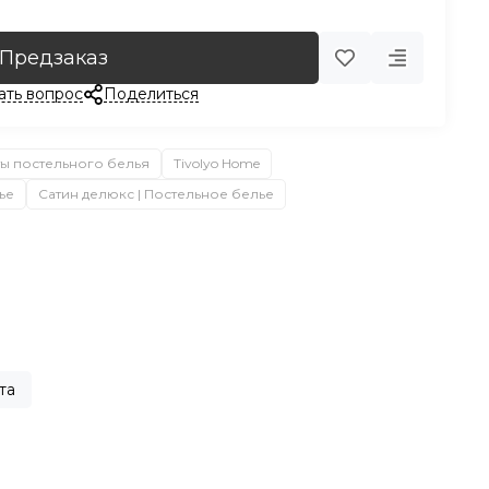
Предзаказ
ать вопрос
Поделиться
ы постельного белья
Tivolyo Home
ье
Сатин делюкс | Постельное белье
та