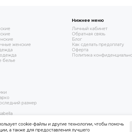
Нижнее меню
нские
Личный кабинет
жские
Обратная связь
нские
Блог
очные женские
Как сделать предоплату
дежда
Оферта
 одежда
Политика конфиденциальн
е белье
ики
арко
Последний размер
abella
пользует cookie-файлы и другие технологии, чтобы помочь
ции, а также для предоставления лучшего