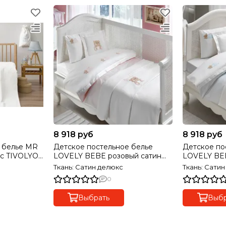
8 918 руб
8 918 руб
 белье MR
Детское постельное белье
Детское по
с TIVOLYO
LOVELY BEBE розовый сатин
LOVELY BEB
делюкс TIVOLYO HOME Турция
делюкс TI
Ткань: Сатин делюкс
Ткань: Сати
0
Выбрать
Выбр