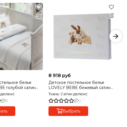
8 918 руб
8 
стельное белье
Детское постельное белье
Де
E голубой сатин
LOVELY BEBE бежевый сатин
FI
VOLYO HOME Турция
делюкс TIVOLYO HOME Турция
де
н делюкс
Ткань: Сатин делюкс
Тк
0
0
ать
Выбрать