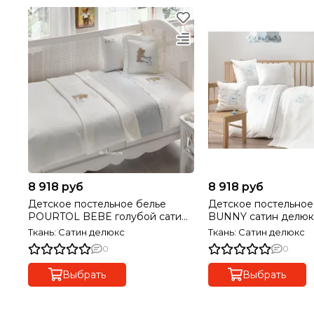
8 918 руб
8 918 руб
Детское постельное белье
Детское постельное
POURTOL BEBE голубой сатин
BUNNY сатин делюк
делюкс TIVOLYO HOME Турция
HOME Турция
Ткань: Сатин делюкс
Ткань: Сатин делюкс
0
0
Выбрать
Выбрать