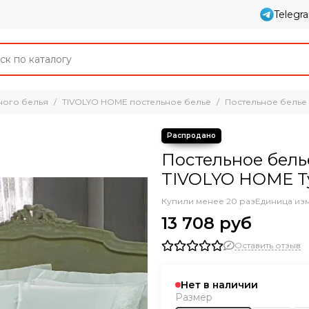
Telegr
ного белья
TIVOLYO HOME постельное белье
Постельное белье
Постельное бель
TIVOLYO HOME Т
Купили менее 20 раз
Единица из
13 708 руб
Оставить отзыв
Нет в наличии
Размер