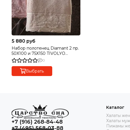
5 880 руб
Набор полотенец Diamant 2 пр.
50Х100 и 75Х150 TIVOLYO
HOME Турция
0
Выбрать
Каталог
Халаты же
Халаты му
+7 (916) 268-84-48
Пижамы же
+7 (495) 568-03-88