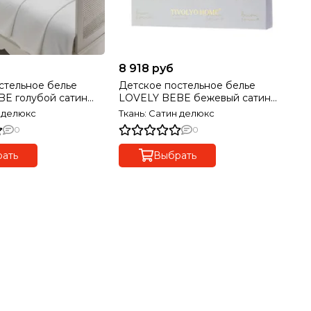
8 918 руб
8 
стельное белье
Детское постельное белье
Де
E голубой сатин
LOVELY BEBE бежевый сатин
FI
VOLYO HOME Турция
делюкс TIVOLYO HOME Турция
де
н делюкс
Ткань: Сатин делюкс
Тк
0
0
ать
Выбрать