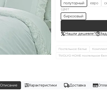
полуторный
евро
с
Цвет
бирюзовый
Нашли дешевле?
Зад
Постельное белье
Комплект
TIVOLYO HOME постельное бел
Описание
Характеристики
Доставка
Опла