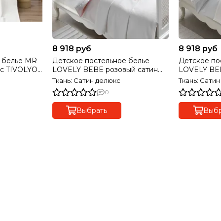
8 918 руб
8 918 руб
 белье MR
Детское постельное белье
Детское по
с TIVOLYO
LOVELY BEBE розовый сатин
LOVELY BEB
делюкс TIVOLYO HOME Турция
делюкс TI
Ткань: Сатин делюкс
Ткань: Сати
0
Выбрать
Выбр