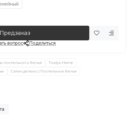
емейный
Предзаказ
ать вопрос
Поделиться
ы постельного белья
Tivolyo Home
ье
Сатин делюкс | Постельное белье
та