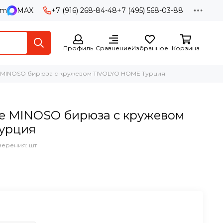
am
MAX
+7 (916) 268-84-48
+7 (495) 568-03-88
Профиль
Сравнение
Избранное
Корзина
 MINOSO бирюза с кружевом TIVOLYO HOME Турция
е MINOSO бирюза с кружевом
урция
мерения: шт