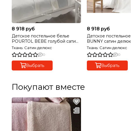
8 918 руб
8 918 руб
Детское постельное белье
Детское постельное
POURTOL BEBE голубой сатин
BUNNY сатин делюк
делюкс TIVOLYO HOME Турция
HOME Турция
Ткань: Сатин делюкс
Ткань: Сатин делюкс
0
0
Выбрать
Выбрать
Покупают вместе