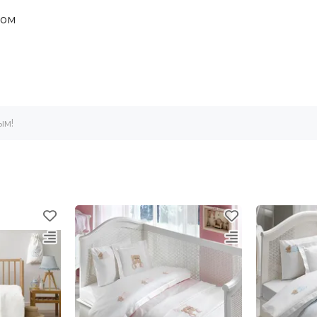
пом
ым!