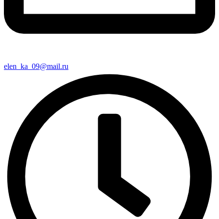
elen_ka_09@mail.ru