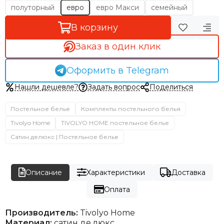
полуторный
евро
евро Макси
семейный
В корзину
Заказ в один клик
Оформить в Telegram
Нашли дешевле?
Задать вопрос
Поделиться
Постельное белье
Комплекты постельного белья
Tivolyo Home
TIVOLYO HOME постельное белье
Сатин делюкс | Постельное белье
Описание
Характеристики
Доставка
Оплата
Производитель:
Tivolyo Home
Материал:
сатин де люкс