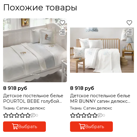
Похожие товары
8 918 руб
8 918 руб
Детское постельное белье
Детское постельное белье
POURTOL BEBE голубой
MR BUNNY сатин делюкс
сатин делюкс TIVOLYO
TIVOLYO HOME Турция
Ткань: Сатин делюкс
Ткань: Сатин делюкс
HOME Турция
0
0
Выбрать
Выбрать