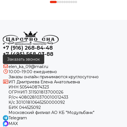
+7 (916) 268-84-48
+7 (495) 568-03-88
Заказать звонок
elen_ka_09@mail.ru
10:00–19:00 ежедневно
Заказы онлайн принимаются круглосуточно
ИП Дмитриева Елена Анатольевна
ИНН 505440874323
ОГРНИП 311501813700026
Р/сч 40802810370010012433
К/с 30101810645250000092
БИК 044525092
Московский филиал АО КБ "Модульбанк"
Telegram
MAX