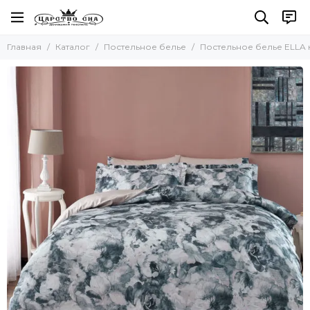
Постельное белье
Главная
Каталог
Постельное белье
Постельное белье ELLA
Все товары
Комплекты постельного белья
Комплект с покрывалом
Комплект с одеялом
Простыни без резинки
Простыни на резинке
Простыни махровые
Пододеяльники
Наволочки
Комплект простыня и наволочки
Детское постельное белье