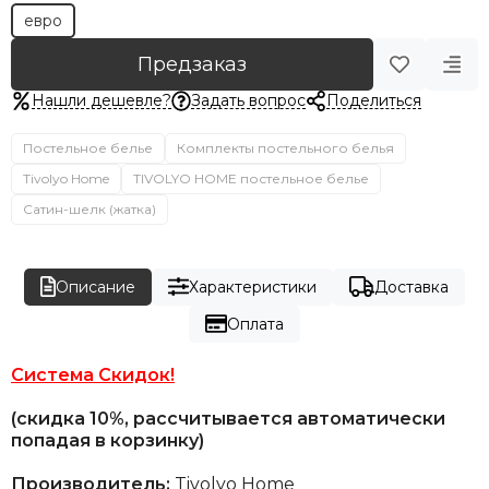
евро
Предзаказ
Нашли дешевле?
Задать вопрос
Поделиться
Постельное белье
Комплекты постельного белья
Tivolyo Home
TIVOLYO HOME постельное белье
Сатин-шелк (жатка)
Описание
Характеристики
Доставка
Оплата
Система Скидок!
(скидка 10%, рассчитывается автоматически
попадая в корзинку)
Производитель:
Tivolyo Home