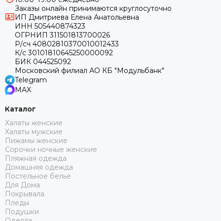
Заказы онлайн принимаются круглосуточно
ИП Дмитриева Елена Анатольевна
ИНН 505440874323
ОГРНИП 311501813700026
Р/сч 40802810370010012433
К/с 30101810645250000092
БИК 044525092
Московский филиал АО КБ "Модульбанк"
Telegram
MAX
Каталог
Халаты женские
Халаты мужские
Пижамы женские
Сорочки ночные женские
Пляжная одежда
Домашняя одежда
Постельное белье
Для Дома
Покрывала
Пледы
Подушки
Одеяла