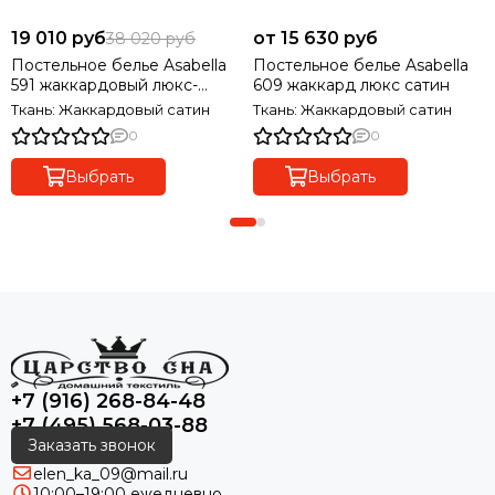
19 010 руб
от 15 630 руб
38 020 руб
Постельное белье Asabella
Постельное белье Asabella
591 жаккардовый люкс-
609 жаккард люкс сатин
сатин
Ткань: Жаккардовый сатин
Ткань: Жаккардовый сатин
0
0
Выбрать
Выбрать
+7 (916) 268-84-48
+7 (495) 568-03-88
Заказать звонок
elen_ka_09@mail.ru
10:00–19:00 ежедневно