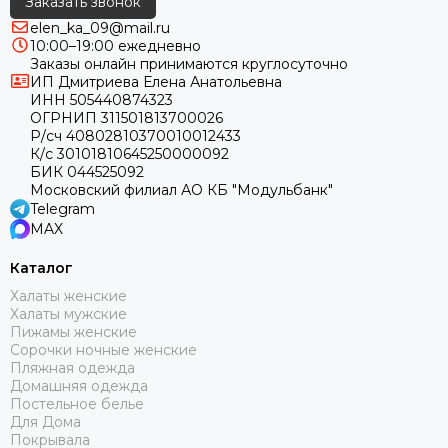
Заказать звонок
elen_ka_09@mail.ru
10:00–19:00 ежедневно
Заказы онлайн принимаются круглосуточно
ИП Дмитриева Елена Анатольевна
ИНН 505440874323
ОГРНИП 311501813700026
Р/сч 40802810370010012433
К/с 30101810645250000092
БИК 044525092
Московский филиал АО КБ "Модульбанк"
Telegram
MAX
Каталог
Халаты женские
Халаты мужские
Пижамы женские
Сорочки ночные женские
Пляжная одежда
Домашняя одежда
Постельное белье
Для Дома
Покрывала