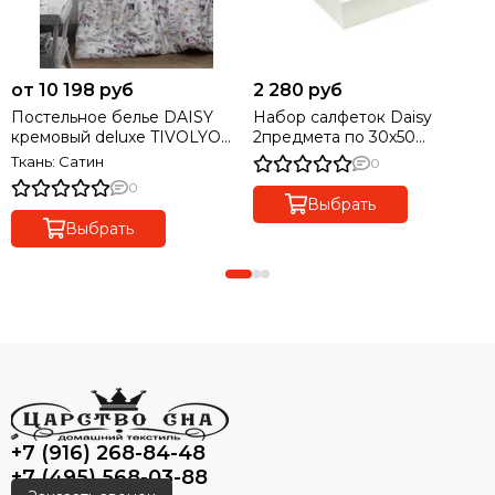
от 10 198 руб
2 280 руб
Постельное белье DAISY
Набор салфеток Daisy
кремовый deluxe TIVOLYO
2предмета по 30х50
HOME Турция
TIVOLYO HOME Турция
Ткань: Сатин
0
0
Выбрать
Выбрать
+7 (916) 268-84-48
+7 (495) 568-03-88