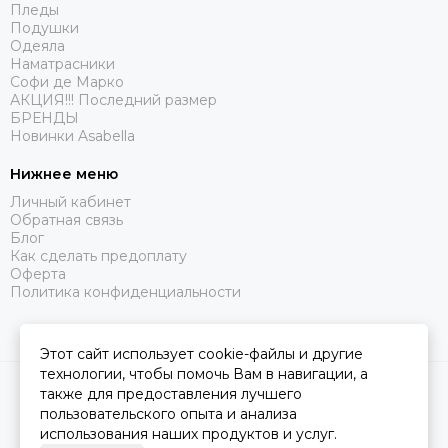
Пледы
Подушки
Одеяла
Наматрасники
Софи де Марко
АКЦИЯ!!! Последний размер
БРЕНДЫ
Новинки Asabella
Нижнее меню
Личный кабинет
Обратная связь
Блог
Как сделать предоплату
Оферта
Политика конфиденциальности
Этот сайт использует cookie-файлы и другие
технологии, чтобы помочь Вам в навигации, а
2026 © Царство Сна.
Карта сайта
также для предоставления лучшего
пользовательского опыта и анализа
использования наших продуктов и услуг.