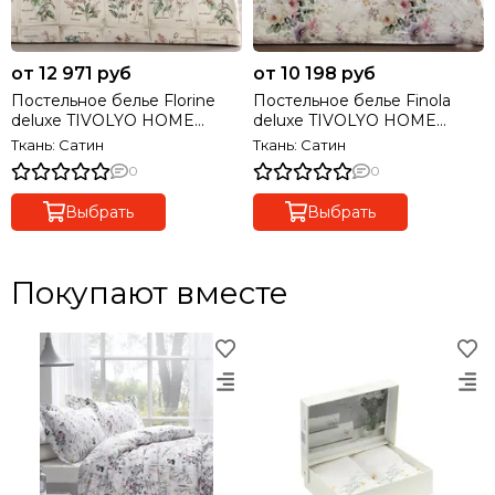
от 12 971 руб
от 10 198 руб
Постельное белье Florine
Постельное белье Finola
deluxe TIVOLYO HOME
deluxe TIVOLYO HOME
Турция
Турция
Ткань: Сатин
Ткань: Сатин
0
0
Выбрать
Выбрать
Покупают вместе