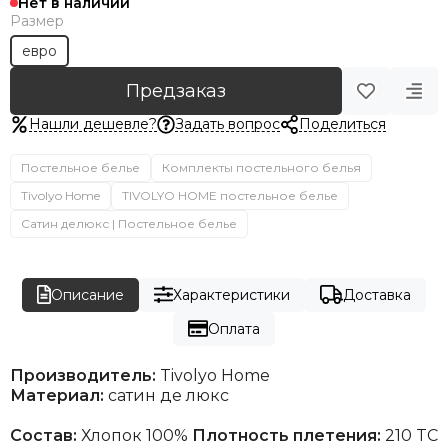
Нет в наличии
Размер
евро
Предзаказ
Нашли дешевле?
Задать вопрос
Поделиться
Постельное белье
Комплекты постельного белья
Tivolyo Home
TIVOLYO HOME постельное белье
Сатин делюкс | Постельное белье
Описание
Характеристики
Доставка
Оплата
Производитель:
Tivolyo Home
Материал:
сатин де люкс
Состав:
Хлопок 100%
Плотность плетения:
210 TC