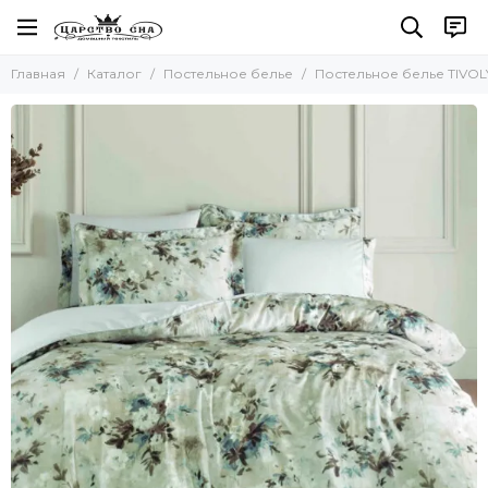
Постельное белье
Главная
Каталог
Постельное белье
Постельное белье TIVOL
Все товары
Комплекты постельного белья
Комплект с покрывалом
Комплект с одеялом
Простыни без резинки
Простыни на резинке
Простыни махровые
Пододеяльники
Наволочки
Комплект простыня и наволочки
Детское постельное белье