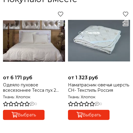
от 6 171 руб
от 1 323 руб
Одеяло пуховое
Наматрасник-овечья шерсть
всесезоннее Тесса пух 2
СН- Текстиль Россия
категории
Ткань: Хлопок
Ткань: Хлопок
0
0
Выбрать
Выбрать