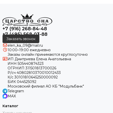
+7 (916) 268-84-48
+7 (495) 568-03-88
Заказать звонок
elen_ka_09@mail.ru
10:00–19:00 ежедневно
Заказы онлайн принимаются круглосуточно
ИП Дмитриева Елена Анатольевна
ИНН 505440874323
ОГРНИП 311501813700026
Р/сч 40802810370010012433
К/с 30101810645250000092
БИК 044525092
Московский филиал АО КБ "Модульбанк"
Telegram
MAX
Каталог