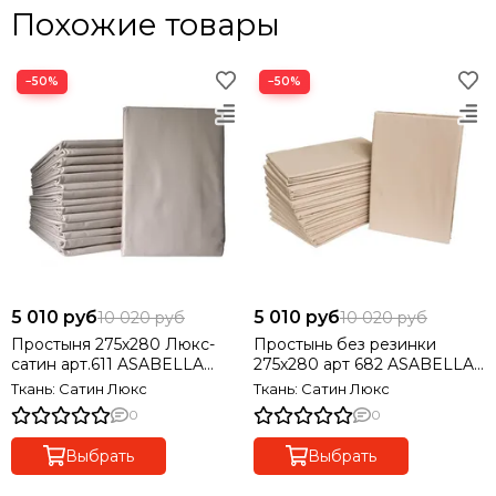
Похожие товары
−50%
−50%
5 010 руб
5 010 руб
10 020 руб
10 020 руб
Простыня 275х280 Люкс-
Простынь без резинки
сатин арт.611 ASABELLA
275х280 арт 682 ASABELLA
Италия.
Италия
Ткань: Сатин Люкс
Ткань: Сатин Люкс
0
0
Выбрать
Выбрать