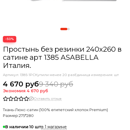
−50%
Простынь без резинки 240х260 в
сатине арт 1385 ASABELLA
Италия.
Артикул:
1385-1PС
Купили менее 20 раз
Единица измерения: шт
4 670 руб
9 340 руб
Экономия
4 670 руб
Оставить отзыв
Ткань-Люкс-сатин (100% египетский хлопок Premium)
Размер:275*280
в 1 магазине
В наличии
10