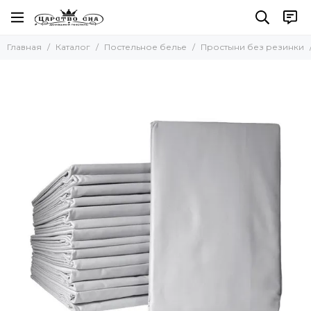
Постельное белье
Главная
Каталог
Постельное белье
Простыни без резинки
Все товары
Комплекты постельного белья
Комплект с покрывалом
Комплект с одеялом
Простыни без резинки
Простыни на резинке
Простыни махровые
Пододеяльники
Наволочки
Комплект простыня и наволочки
Детское постельное белье