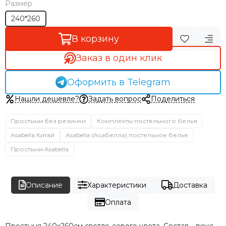
Размер
240*260
В корзину
Заказ в один клик
Оформить в Telegram
Нашли дешевле?
Задать вопрос
Поделиться
Простыни без резинки
Комплекты постельного белья
Asabella Китай
Asabella (Асабелла) постельное белье
Простыни Asabella
Описание
Характеристики
Доставка
Оплата
Простыня 240х260см светло-серого цвета. Состав - люкс-