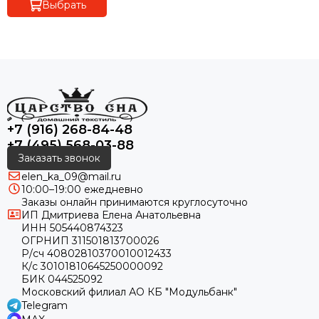
Выбрать
+7 (916) 268-84-48
+7 (495) 568-03-88
Заказать звонок
elen_ka_09@mail.ru
10:00–19:00 ежедневно
Заказы онлайн принимаются круглосуточно
ИП Дмитриева Елена Анатольевна
ИНН 505440874323
ОГРНИП 311501813700026
Р/сч 40802810370010012433
К/с 30101810645250000092
БИК 044525092
Московский филиал АО КБ "Модульбанк"
Telegram