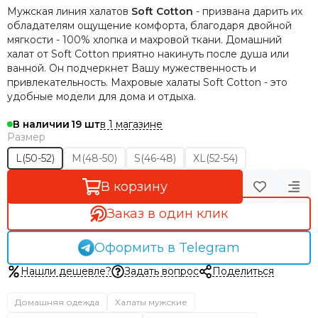
Мужская линия халатов
Soft Cotton
- призвана дарить их
обладателям ощущение комфорта, благодаря двойной
мягкости - 100% хлопка и махровой ткани. Домашний
халат от Soft Cotton приятно накинуть после душа или
ванной. Он подчеркнет Вашу мужественность и
привлекательность. Махровые халаты Soft Cotton - это
удобные модели для дома и отдыха.
в 1 магазине
В наличии
19
Размер
L(50-52)
M(48-50)
S(46-48)
XL(52-54)
В корзину
Заказ в один клик
Оформить в Telegram
Нашли дешевле?
Задать вопрос
Поделиться
Домашняя одежда
Халаты мужские