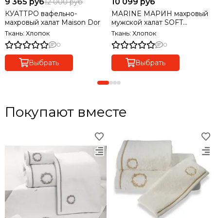
9 365 руб
10 099 руб
12 000 руб
КУАТТРО вафельно-
MARINE МАРИН махровый
махровый халат Maison Dor
мужской халат SOFT
COTTON Турция
Ткань: Хлопок
Ткань: Хлопок
0
0
Выбрать
Выбрать
Покупают вместе