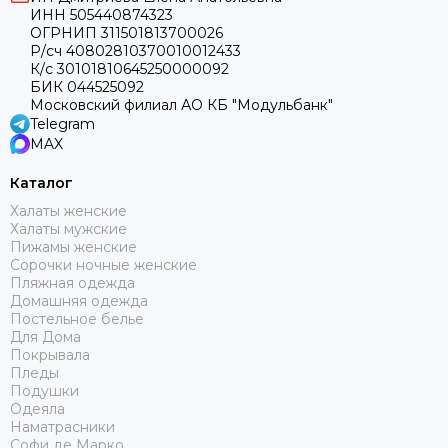
ИНН 505440874323
ОГРНИП 311501813700026
Р/сч 40802810370010012433
К/с 30101810645250000092
БИК 044525092
Московский филиал АО КБ "Модульбанк"
Telegram
MAX
Каталог
Халаты женские
Халаты мужские
Пижамы женские
Сорочки ночные женские
Пляжная одежда
Домашняя одежда
Постельное белье
Для Дома
Покрывала
Пледы
Подушки
Одеяла
Наматрасники
Софи де Марко