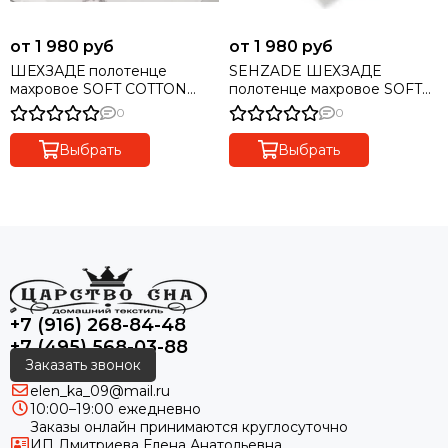
от 1 980 руб
от 1 980 руб
ШЕХЗАДЕ полотенце
SEHZADE ШЕХЗАДЕ
махровое SOFT COTTON
полотенце махровое SOFT
белое
COTTON (Турция)
0
0
Выбрать
Выбрать
+7 (916) 268-84-48
+7 (495) 568-03-88
Заказать звонок
elen_ka_09@mail.ru
10:00–19:00 ежедневно
Заказы онлайн принимаются круглосуточно
ИП Дмитриева Елена Анатольевна