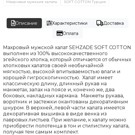
Махровые мужские халаты
SOFT COTTON Турция
Описание
Характеристики
Доставка
Оплата
Махровый мужской халат SEHZADE SOFT COTTON
выполнен из 100% высококачественного
эгейского хлопка, который отличается от обычных
хлопковых халатов своей необычайной
мягкостью, высокой впитываемостью влаги и
хорошей гигроскопичностью. Халат имеет
классическую длину, длинный рукав на
манжетах, запах на поясе и, конечно же, два
боковых, накладных кармана. Манжеты рукава,
воротник и застежки окантованы декоративным
шнуром. В верхней, левой части халата имеется
декоративная вышивка в виде венка из
лавровых листьев. При желание, к халату можно
приобрести полотенца в тон и стилистику халата,
получая тем самым комплект.