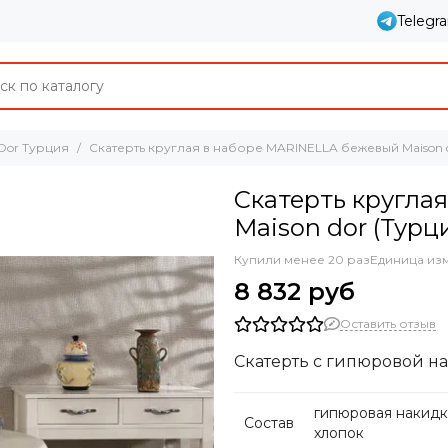
Telegr
 Dor Турция
Скатерть круглая в наборе MARINELLA бежевый Maison d
Скатерть кругла
Maison dor (Турц
Купили менее 20 раз
Единица из
8 832 руб
Оставить отзыв
Скатерть с гипюровой н
гипюровая накидк
Состав
хлопок