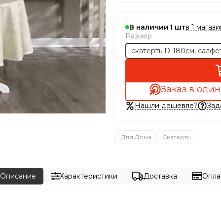
в 1 магаз
В наличии
1
Размер
скатерть D-180см,
Заказ в один
Нашли дешевле?
Зад
Для Дома
Скатерти
Описание
Характеристики
Доставка
Опла