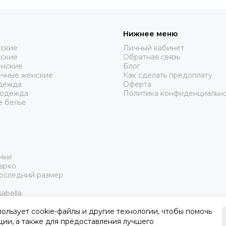
Нижнее меню
нские
Личный кабинет
жские
Обратная связь
нские
Блог
очные женские
Как сделать предоплату
дежда
Оферта
 одежда
Политика конфиденциальн
е белье
ики
арко
Последний размер
abella
пользует cookie-файлы и другие технологии, чтобы помочь
ции, а также для предоставления лучшего