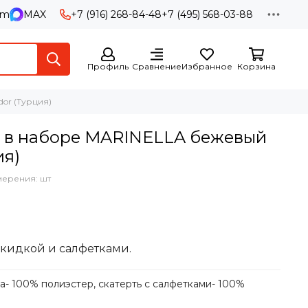
am
MAX
+7 (916) 268-84-48
+7 (495) 568-03-88
Профиль
Сравнение
Избранное
Корзина
or (Турция)
я в наборе MARINELLA бежевый
ия)
мерения: шт
акидкой и салфетками.
а- 100% полиэстер, скатерть с салфетками- 100%