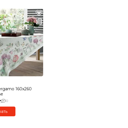
ergamo 160x260
me
0
ать