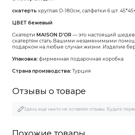
скатерть
круглая D-180см, салфетки 6 шт. 45*4
ЦВЕТ бежевый
Скатерти
MAISON D’OR
— это настоящий шедевр
скатертям стать Вашими незаменимыми помощни
подарком на любые случаи жизни. Изделие бе
Упаковка:
фирменная подарочная коробка
Страна производства:
Турция
Отзывы о товаре
Здесь еще никто не оставлял отзывы. Будьте перв
Похожие товары