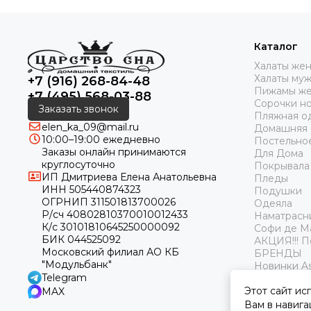
Каталог
Халаты же
Халаты му
+7 (916) 268-84-48
Пижамы же
+7 (495) 568-03-88
Сорочки н
Заказать звонок
Пляжная о
elen_ka_09@mail.ru
Домашняя
10:00–19:00 ежедневно
Постельно
Заказы онлайн принимаются
Для Дома
круглосуточно
Покрывала
ИП Дмитриева Елена Анатольевна
Пледы
ИНН 505440874323
Подушки
ОГРНИП 311501813700026
Одеяла
Р/сч 40802810370010012433
Наматрасн
К/с 30101810645250000092
Софи де М
БИК 044525092
АКЦИЯ!!! 
Московский филиал АО КБ
БРЕНДЫ
"Модульбанк"
Новинки As
Telegram
Этот сайт ис
MAX
Вам в навига