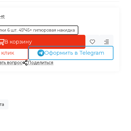
ине
 салфетки 6 шт. 45*45+ гипюровая накидка
В корзину
 клик
Оформить в Telegram
ать вопрос
Поделиться
та