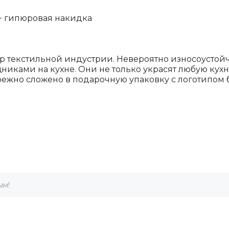
5+ гипюровая накидка
 текстильной индустрии. Невероятно износоустойчи
ками на кухне. Они не только украсят любую кухню
режно сложено в подарочную упаковку с логотипом
ым!