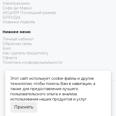
Наматрасники
Софи де Марко
АКЦИЯ!!! Последний размер
БРЕНДЫ
Новинки Asabella
Нижнее меню
Личный кабинет
Обратная связь
Блог
Как сделать предоплату
Оферта
Политика конфиденциальности
Этот сайт использует cookie-файлы и другие
технологии, чтобы помочь Вам в навигации, а
2026 © Царство Сна.
Карта сайта
также для предоставления лучшего
пользовательского опыта и анализа
использования наших продуктов и услуг.
Принять