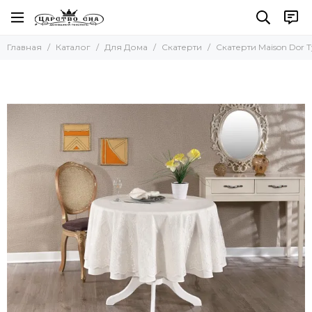
Для Дома
Главная
Каталог
Для Дома
Скатерти
Скатерти Maison Dor 
Все товары
Полотенца
Наборы полотенец
Наборы салфеток
Кухонные полотенца
Для бани и сауны
Пляжные полотенца
Новогодние полотенца
Скатерти
Коврики
Фартуки
Одеяла и Подушки
Акссесуары