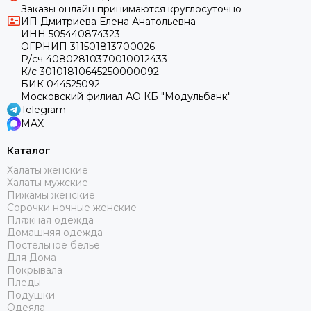
Заказы онлайн принимаются круглосуточно
ИП Дмитриева Елена Анатольевна
ИНН 505440874323
ОГРНИП 311501813700026
Р/сч 40802810370010012433
К/с 30101810645250000092
БИК 044525092
Московский филиал АО КБ "Модульбанк"
Telegram
MAX
Каталог
Халаты женские
Халаты мужские
Пижамы женские
Сорочки ночные женские
Пляжная одежда
Домашняя одежда
Постельное белье
Для Дома
Покрывала
Пледы
Подушки
Одеяла