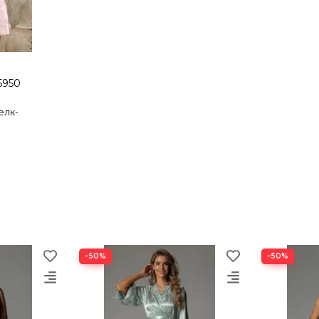
5950
елк-
−50%
−50%