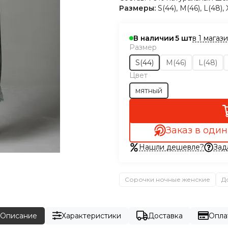
Размеры:
S(44), M(46), L(48), 
в 1 магаз
В наличии
5
Размер
S(44)
M(46)
L(48)
Цвет
мятный
Заказ в один
Нашли дешевле?
Зад
Сорочки ночные женские
Д
Описание
Характеристики
Доставка
Опла