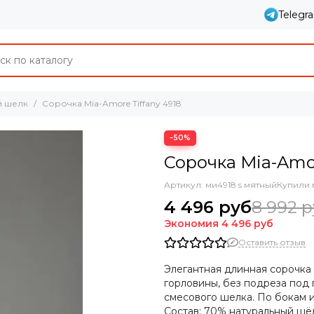
Telegr
й шелк
Сорочка Mia-Amore Tiffany 4918
−50%
Сорочка Mia-Amor
Артикул:
ми4918 s мятный
Купили 
4 496 руб
8 992 
Экономия
4 496 руб
Оставить отзыв
Элегантная длинная сорочка
горловины, без подреза под
смесового шелка. По бокам 
Состав:
70% натуральный шёлк