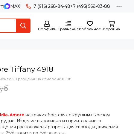
am
MAX
+7 (916) 268-84-48
+7 (495) 568-03-88
Профиль
Сравнение
Избранное
Корзина
e Tiffany 4918
менее 20 раз
Единица измерения: шт
руб
Mia-Amore
на тонких бретелях с круглым вырезом
 грудью. Изделие выполнено из принтованного
изделия расположены разрезы для свободы движения.
, 25% полиэстер, 5% эластан.