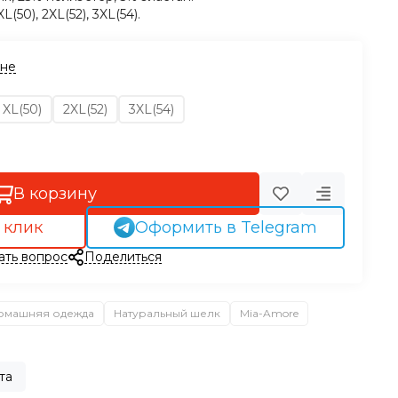
XL(50), 2XL(52), 3XL(54).
ине
XL(50)
2XL(52)
3XL(54)
В корзину
 клик
Оформить в Telegram
ать вопрос
Поделиться
омашняя одежда
Натуральный шелк
Mia-Amore
та