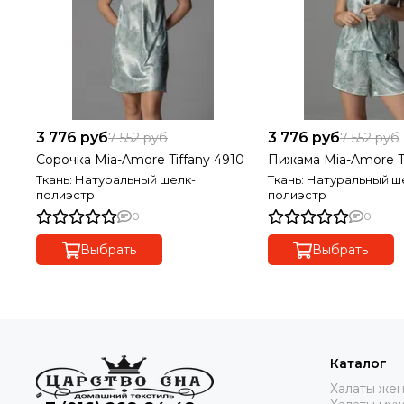
3 776 руб
3 776 руб
7 552 руб
7 552 руб
Сорочка Mia-Amore Tiffany 4910
Пижама Mia-Amore Ti
Ткань: Натуральный шелк-
Ткань: Натуральный ш
полиэстр
полиэстр
0
0
Выбрать
Выбрать
Каталог
Халаты же