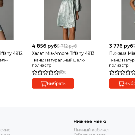
4 856 руб
3 776 руб
9 712 руб
ffany 4912
Халат Mia-Amore Tiffany 4913
Пижама Mia
елк-
Ткань: Натуральный шелк-
Ткань: Нату
полиэстр
полиэстр
0
Выбрать
Выбр
Нижнее меню
нские
Личный кабинет