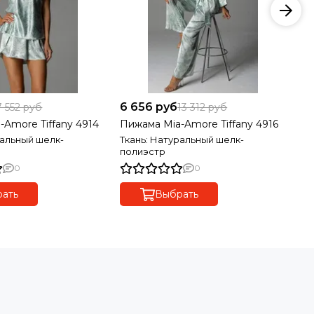
6 656 руб
5 
7 552 руб
13 312 руб
-Amore Tiffany 4914
Пижама Mia-Amore Tiffany 4916
Ха
ральный шелк-
Ткань: Натуральный шелк-
Тк
полиэстр
по
0
0
ать
Выбрать