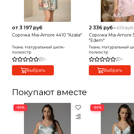
от 3 197 руб
2 336 руб
4 672 руб
Сорочка Mia-Amore 4410 "Azalia"
Сорочка Mia-Amore 
"Edem"
Ткань: Натуральный шелк-
Ткань: Натуральный ш
полиэстр
полиэстр
0
0
Выбрать
Выбрать
Покупают вместе
−50%
−50%