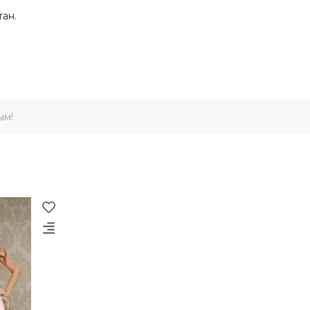
тан.
ым!