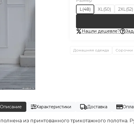
Размер
L(48)
XL(50)
2XL(52)
Нашли дешевле?
Зад
Домашняя одежда
Сорочки 
Описание
Характеристики
Доставка
Опла
ыполнена из принтованного трикотажного полотна. 