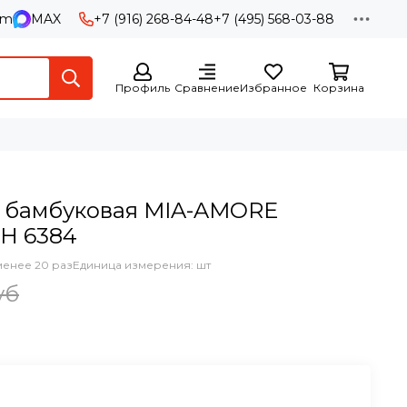
am
MAX
+7 (916) 268-84-48
+7 (495) 568-03-88
Профиль
Сравнение
Избранное
Корзина
я бамбуковая MIA-AMORE
Н 6384
менее 20 раз
Единица измерения: шт
уб