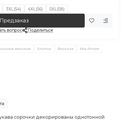
3XL(54)
4XL(56)
5XL(58)
Предзаказ
ать вопрос
Поделиться
ночные женские
Хлопок
Вискоза
Mia-Amore
та
Рукава сорочки декорированы однотонной