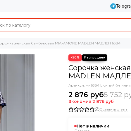
Telegr
орочка женская бамбуковая MIA-AMORE MADLEN МАДЛЕН 6384
−50%
Сорочка женска
MADLEN МАДЛЕ
Артикул:
ми6384 L синий
Купили 
2 876 руб
5 752 р
Экономия
2 876 руб
Оставить отзыв
Нет в наличии