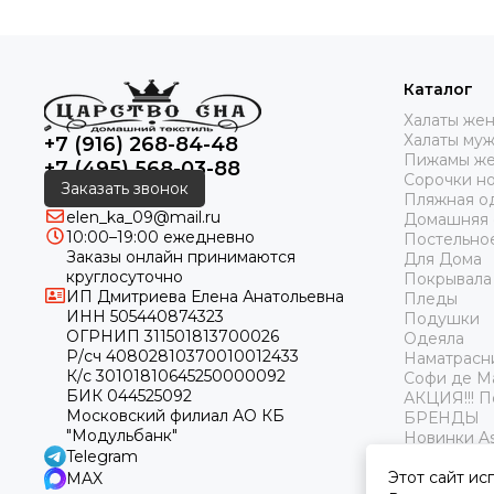
Каталог
Халаты же
Халаты му
+7 (916) 268-84-48
Пижамы же
+7 (495) 568-03-88
Сорочки н
Заказать звонок
Пляжная о
elen_ka_09@mail.ru
Домашняя
10:00–19:00 ежедневно
Постельно
Заказы онлайн принимаются
Для Дома
круглосуточно
Покрывала
ИП Дмитриева Елена Анатольевна
Пледы
ИНН 505440874323
Подушки
ОГРНИП 311501813700026
Одеяла
Р/сч 40802810370010012433
Наматрасн
К/с 30101810645250000092
Софи де М
БИК 044525092
АКЦИЯ!!! 
Московский филиал АО КБ
БРЕНДЫ
"Модульбанк"
Новинки As
Telegram
Этот сайт ис
MAX