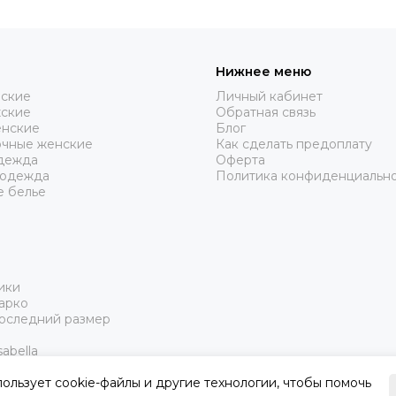
Нижнее меню
нские
Личный кабинет
жские
Обратная связь
нские
Блог
очные женские
Как сделать предоплату
дежда
Оферта
 одежда
Политика конфиденциальн
е белье
ики
арко
Последний размер
abella
пользует cookie-файлы и другие технологии, чтобы помочь