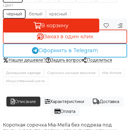
Цвет
черный
белый
красный
В корзину
Заказ в один клик
Оформить в Telegram
Нашли дешевле?
Задать вопрос
Поделиться
Домашняя одежда
Сорочки ночные женские
Mia-Amore
Искусственный шелк
Описание
Характеристики
Доставка
Оплата
Короткая сорочка Mia-Mella без подреза под