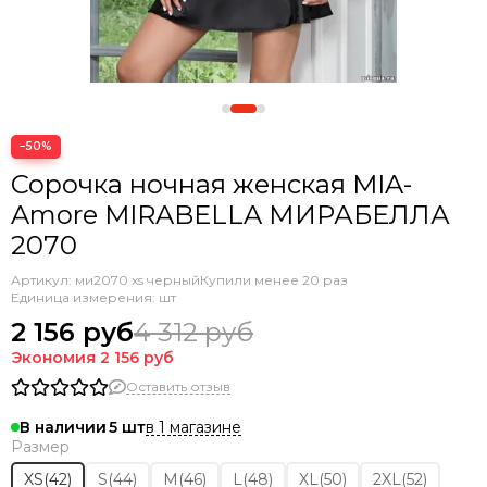
−50%
Сорочка ночная женская MIA-
Amore MIRABELLA МИРАБЕЛЛА
2070
Артикул:
ми2070 xs черный
Купили менее 20 раз
Единица измерения: шт
2 156 руб
4 312 руб
Экономия
2 156 руб
Оставить отзыв
в 1 магазине
В наличии
5
Размер
XS(42)
S(44)
M(46)
L(48)
XL(50)
2XL(52)