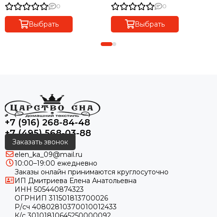
0
0
Выбрать
Выбрать
+7 (916) 268-84-48
+7 (495) 568-03-88
Заказать звонок
elen_ka_09@mail.ru
10:00–19:00 ежедневно
Заказы онлайн принимаются круглосуточно
ИП Дмитриева Елена Анатольевна
ИНН 505440874323
ОГРНИП 311501813700026
Р/сч 40802810370010012433
К/с 30101810645250000092