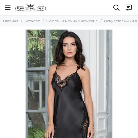
Сорочки ночные женские
Главная
Каталог
Сорочки ночные женские
Искусственный 
Все товары
Натуральный шелк
Искусственный шелк
Хлопок
Вискоза
Кружевные
Сорочки-рубашки