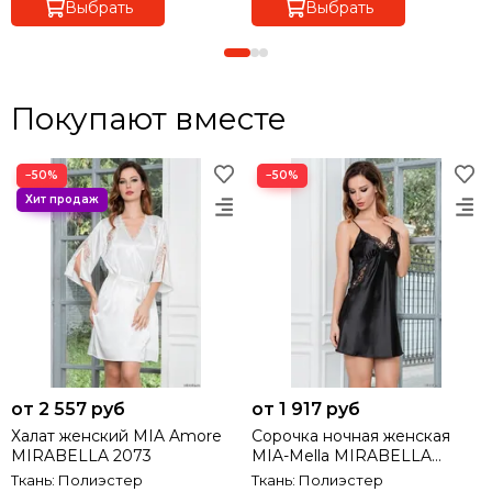
Выбрать
Выбрать
Покупают вместе
−50%
−50%
от 2 557 руб
от 1 917 руб
Халат женский MIA Amore
Сорочка ночная женская
MIRABELLA 2073
MIA-Mella MIRABELLA
МИРАБЕЛЛА 2071
Ткань: Полиэстер
Ткань: Полиэстер