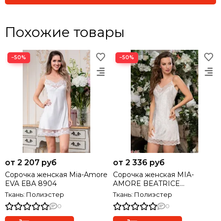
Похожие товары
−50%
−50%
от 2 207 руб
от 2 336 руб
Сорочка женская Mia-Amore
Сорочка женская MIA-
EVA ЕВА 8904
AMORE BEATRICE
БЕАТРИЧЕ 2190
Ткань: Полиэстер
Ткань: Полиэстер
0
0