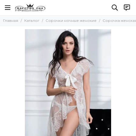
Сорочки ночные женские
Главная
Каталог
Сорочки ночные женские
Сорочка женская
Все товары
Натуральный шелк
Искусственный шелк
Хлопок
Вискоза
Кружевные
Сорочки-рубашки