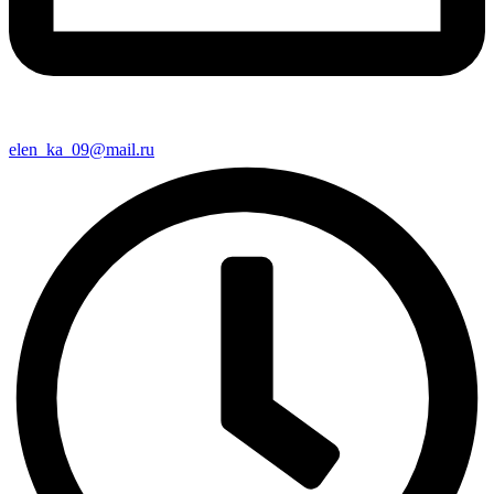
elen_ka_09@mail.ru