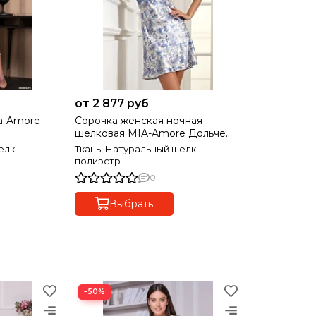
от 2 877 руб
a-Amore
Сорочка женская ночная
шелковая MIA-Amore Дольче
Вита 5914
елк-
Ткань: Натуральный шелк-
полиэстр
0
Выбрать
−50%