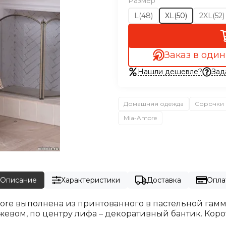
Размер
L(48)
XL(50)
2XL(52)
Заказ в один
Нашли дешевле?
Зад
Домашняя одежда
Сорочки 
Mia-Amore
Описание
Характеристики
Доставка
Опла
ore выполнена из принтованного в пастельной гамм
вом, по центру лифа – декоративный бантик. Кор