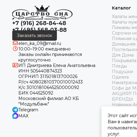
Каталог
Халаты же
Халаты му
+7 (916) 268-84-48
Пижамы же
+7 (495) 568-03-88
Сорочки н
Заказать звонок
Пляжная о
elen_ka_09@mail.ru
Домашняя
10:00–19:00 ежедневно
Постельно
Заказы онлайн принимаются
Для Дома
круглосуточно
Покрывала
ИП Дмитриева Елена Анатольевна
Пледы
ИНН 505440874323
Подушки
ОГРНИП 311501813700026
Одеяла
Р/сч 40802810370010012433
Наматрасн
К/с 30101810645250000092
Софи де М
БИК 044525092
АКЦИЯ!!! 
Московский филиал АО КБ
БРЕНДЫ
"Модульбанк"
Новинки As
Telegram
Этот сайт ис
MAX
Вам в навига
пользователь
услуг.