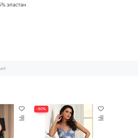
5% эластан
ым!
−50%