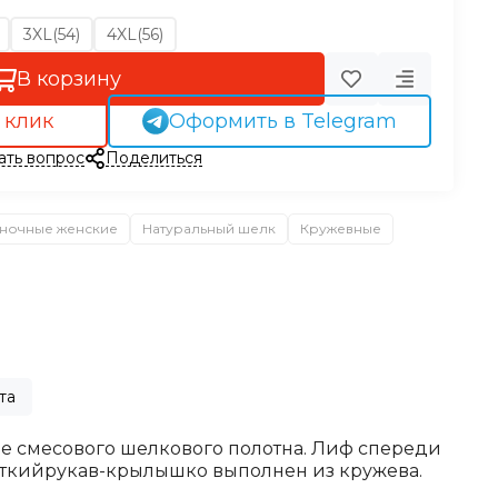
3XL(54)
4XL(56)
В корзину
 клик
Оформить в Telegram
ать вопрос
Поделиться
ночные женские
Натуральный шелк
Кружевные
та
е смесового шелкового полотна. Лиф спереди
откийрукав-крылышко выполнен из кружева.