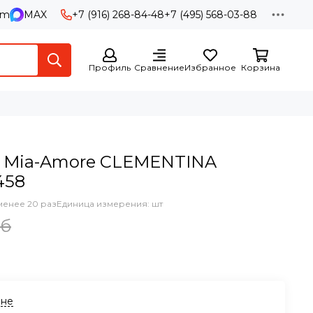
am
MAX
+7 (916) 268-84-48
+7 (495) 568-03-88
Профиль
Сравнение
Избранное
Корзина
я Mia-Amore CLEMENTINA
458
менее 20 раз
Единица измерения: шт
уб
ине