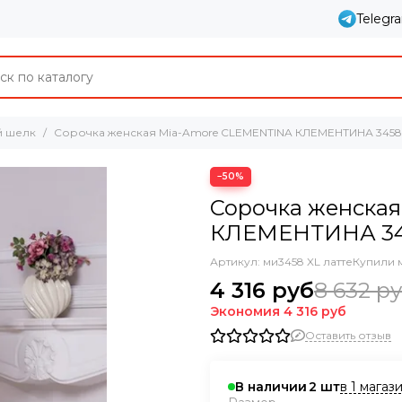
Telegr
й шелк
Сорочка женская Mia-Amore CLEMENTINA КЛЕМЕНТИНА 3458
−50%
Сорочка женска
КЛЕМЕНТИНА 3
Артикул:
ми3458 XL латте
Купили 
4 316 руб
8 632 р
Экономия
4 316 руб
Оставить отзыв
в 1 магаз
В наличии
2