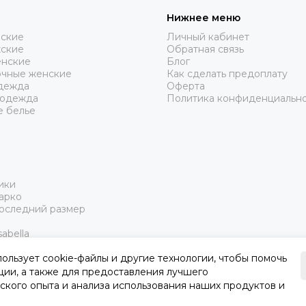
Нижнее меню
нские
Личный кабинет
жские
Обратная связь
нские
Блог
очные женские
Как сделать предоплату
дежда
Оферта
 одежда
Политика конфиденциальн
е белье
ики
арко
Последний размер
abella
пользует cookie-файлы и другие технологии, чтобы помочь
ции, а также для предоставления лучшего
ского опыта и анализа использования наших продуктов и