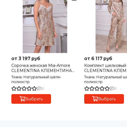
от 3 197 руб
от 6 117 руб
Сорочка женская Mia-Amore
Комплект шелковый
CLEMENTINA КЛЕМЕНТИНА
CLEMENTINA КЛЕ
3450
3456
Ткань: Натуральный шелк-
Ткань: Натуральный ш
полиэстр
полиэстр
0
0
Выбрать
Выбрать