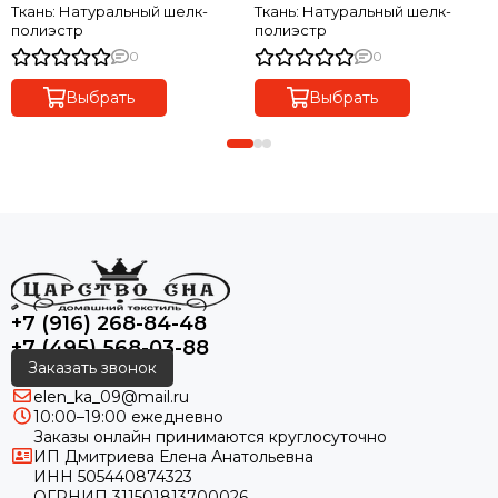
3650
Ткань: Натуральный шелк-
Ткань: Натуральный шелк-
полиэстр
полиэстр
0
0
Выбрать
Выбрать
+7 (916) 268-84-48
+7 (495) 568-03-88
Заказать звонок
elen_ka_09@mail.ru
10:00–19:00 ежедневно
Заказы онлайн принимаются круглосуточно
ИП Дмитриева Елена Анатольевна
ИНН 505440874323
ОГРНИП 311501813700026