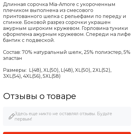
Длинная сорочка Mia-Amore с укороченным
плечиком выполнена из смесового
принтованного шелка с рельефами по переду и
спинке. Боковой разрез сорочки украшен
ажурным широким кружевом. Горловина туники
оформлена ажурным кружевом. Спереди на лифе
бантик с подвеской.
Состав: 70% натуральный шелк, 25% полиэстер, 5%
эластан
Размеры:
L(48), XL(50), L(48), XL(50), 2XL(52),
3XL(54), 4XL(56), 5XL(58)
Отзывы о товаре
Здесь еще никто не оставлял отзывы. Будьте
первым!