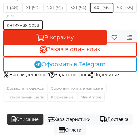
L(48)
XL(50)
2XL(52)
3XL(54)
4XL(56)
5XL(58)
Цвет
античная роза
В корзину
Заказ в один клик
Оформить в Telegram
Нашли дешевле?
Задать вопрос
Поделиться
Домашняя одежда
Сорочки ночные женские
Натуральный шелк
Кружевные
Mia-Amore
Описание
Характеристики
Доставка
Оплата