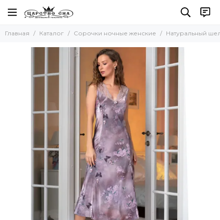
Сорочки ночные женские
Главная
Каталог
Сорочки ночные женские
Натуральный ше
Все товары
Натуральный шелк
Искусственный шелк
Хлопок
Вискоза
Кружевные
Сорочки-рубашки