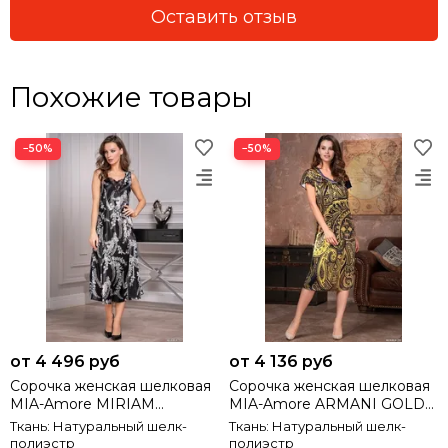
Оставить отзыв
Похожие товары
−50%
−50%
от 4 496 руб
от 4 136 руб
Сорочка женская шелковая
Сорочка женская шелковая
MIA-Amore MIRIAM
MIA-Amore ARMANI GOLD
МИРИАМ 3488
АРМАНИ ГОЛД 3498
Ткань: Натуральный шелк-
Ткань: Натуральный шелк-
полиэстр
полиэстр