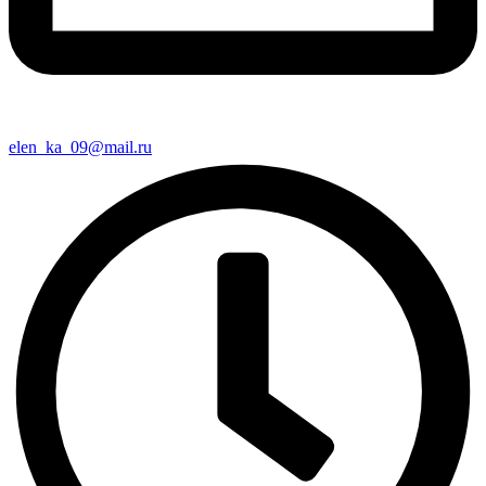
elen_ka_09@mail.ru