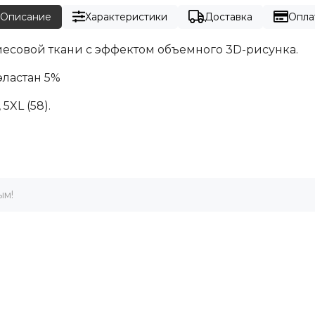
Описание
Характеристики
Доставка
Опла
месовой ткани с эффектом объемного 3D-рисунка.
эластан 5%
, 5XL (58).
ым!