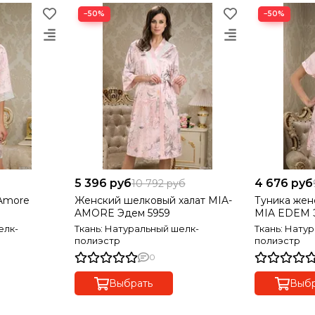
−50%
−50%
5 396 руб
4 676 руб
10 792 руб
Amore
Женский шелковый халат MIA-
Туника жен
AMORE Эдем 5959
MIA EDEM 
елк-
Ткань: Натуральный шелк-
Ткань: Нату
полиэстр
полиэстр
0
Выбрать
Выбр