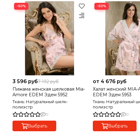
−50%
−50%
3 596 руб
от 4 676 руб
7 192 руб
Пижама женская шелковая Mia-
Халат женский MIA-
Amore EDEM Эдем 5952
EDEM Эдем 5953
Ткань: Натуральный шелк-
Ткань: Натуральный ш
полиэстр
полиэстр
0
0
Выбрать
Выбрать