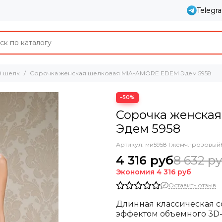
Telegr
й шелк
Сорочка женская шелковая MIA-AMORE EDEM Эдем 5958
−50%
Сорочка женска
Эдем 5958
Артикул:
ми5958 l жемч.-розовый
4 316 руб
8 632 р
Экономия
4 316 руб
Оставить отзыв
Длинная классическая со
эффектом объемного 3D-