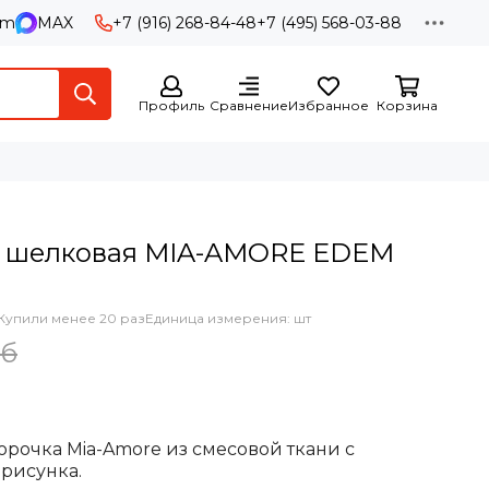
am
MAX
+7 (916) 268-84-48
+7 (495) 568-03-88
Профиль
Сравнение
Избранное
Корзина
я шелковая MIA-AMORE EDEM
Купили менее 20 раз
Единица измерения: шт
уб
рочка Mia-Amore из смесовой ткани с
рисунка.