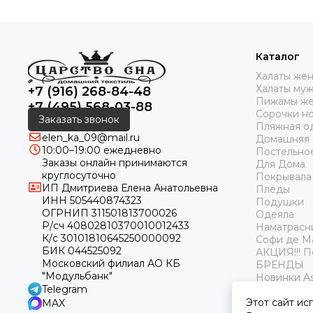
Каталог
Халаты же
Халаты му
+7 (916) 268-84-48
Пижамы же
+7 (495) 568-03-88
Сорочки н
Заказать звонок
Пляжная о
elen_ka_09@mail.ru
Домашняя
10:00–19:00 ежедневно
Постельно
Заказы онлайн принимаются
Для Дома
круглосуточно
Покрывала
ИП Дмитриева Елена Анатольевна
Пледы
ИНН 505440874323
Подушки
ОГРНИП 311501813700026
Одеяла
Р/сч 40802810370010012433
Наматрасн
К/с 30101810645250000092
Софи де М
БИК 044525092
АКЦИЯ!!! 
Московский филиал АО КБ
БРЕНДЫ
"Модульбанк"
Новинки As
Telegram
Этот сайт ис
MAX