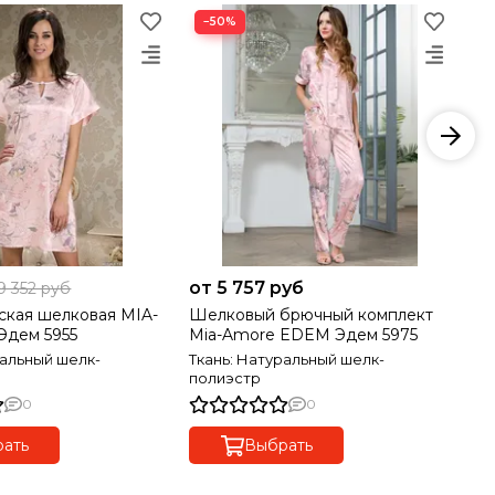
−50%
от 5 757 руб
от
9 352 руб
ская шелковая MIA-
Шелковый брючный комплект
Со
Эдем 5955
Mia-Amore EDEM Эдем 5975
MI
ральный шелк-
Ткань: Натуральный шелк-
Тк
полиэстр
по
0
0
ать
Выбрать