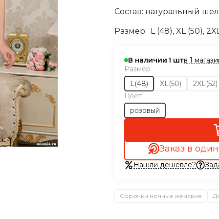
Состав: натуральный шел
Размер:
L (48), XL (50), 2XL
в 1 магаз
В наличии
1
Размер
L(48)
XL(50)
2XL(52)
Цвет
розовый
Заказ в один
Нашли дешевле?
Зад
Сорочки ночные женские
Д