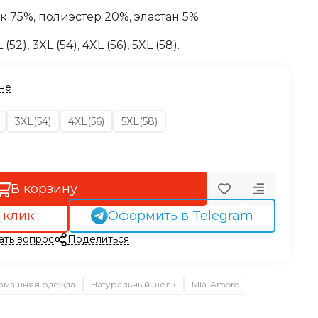
к 75%, полиэстер 20%, эластан 5%
 (52), 3XL (54), 4XL (56), 5XL (58).
ине
3XL(54)
4XL(56)
5XL(58)
В корзину
 клик
Оформить в Telegram
ать вопрос
Поделиться
омашняя одежда
Натуральный шелк
Mia-Amore