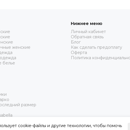
Нижнее меню
нские
Личный кабинет
жские
Обратная связь
нские
Блог
очные женские
Как сделать предоплату
дежда
Оферта
 одежда
Политика конфиденциальн
е белье
ики
арко
Последний размер
abella
пользует cookie-файлы и другие технологии, чтобы помочь