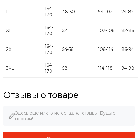
164-
L
48-50
94-102
74-82
170
164-
XL
52
102-106
82-86
170
164-
2XL
54-56
106-114
86-94
170
164-
3XL
58
114-118
94-98
170
Отзывы о товаре
Здесь еще никто не оставлял отзывы. Будьте
первым!