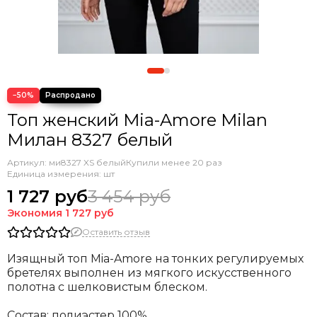
−50%
Топ женский Mia-Amore Milan
Милан 8327 белый
Артикул:
ми8327 XS белый
Купили менее 20 раз
Единица измерения: шт
1 727 руб
3 454 руб
Экономия
1 727 руб
Оставить отзыв
Изящный топ Mia-Amore на тонких регулируемых
бретелях выполнен из мягкого искусственного
полотна с шелковистым блеском.
Состав: полиэстер 100%