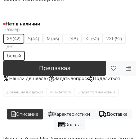
Нет в наличии
Размер
XS(42)
S(44)
M(46)
L(48)
XL(50)
2XL(52)
Цвет
белый
Предзаказ
Нашли дешевле?
Задать вопрос
Поделиться
Домашняя одежда
Mia-Amore
Блуза топ женский
Описание
Характеристики
Доставка
Оплата