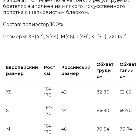
Изящный топ Mia-Amore на тонких регулируемых
бретелях выполнен из мягкого искусственного
полотна с шелковистым блеском.
Состав: полиэстер 100%
Размеры:
XS(42), S(44), М(46), L(48), XL(50), 2XL(52)
Обхват
Обхва
Европейский
Рост
Российский
груди
талии
размер
см
размер
см
см
164-
XS
42
82-86
62-66
170
164-
S
44
86-90
66-70
170
164-
M
46
90-94
70-74
170