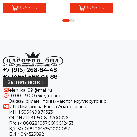
Выбрать
Выбрать
+7 (916) 268-84-48
+7 (495) 568-03-88
Заказать звонок
elen_ka_09@mail.ru
10:00–19:00 ежедневно
Заказы онлайн принимаются круглосуточно
ИП Дмитриева Елена Анатольевна
ИНН 505440874323
ОГРНИП 311501813700026
Р/сч 40802810370010012433
К/с 30101810645250000092
БИК 044525092