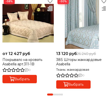
−58%
−50%
от 12 427 руб
13 120 руб
26 240 руб
Покрывало на кровать
38S Шторы жаккардовые
Asabella арт.311-1B
Asabella
Ткань: жаккардовая
0
0
Выбрать
Выбрать