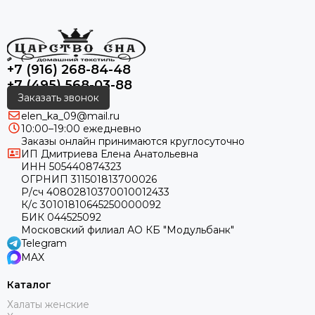
+7 (916) 268-84-48
+7 (495) 568-03-88
Заказать звонок
elen_ka_09@mail.ru
10:00–19:00 ежедневно
Заказы онлайн принимаются круглосуточно
ИП Дмитриева Елена Анатольевна
ИНН 505440874323
ОГРНИП 311501813700026
Р/сч 40802810370010012433
К/с 30101810645250000092
БИК 044525092
Московский филиал АО КБ "Модульбанк"
Telegram
MAX
Каталог
Халаты женские