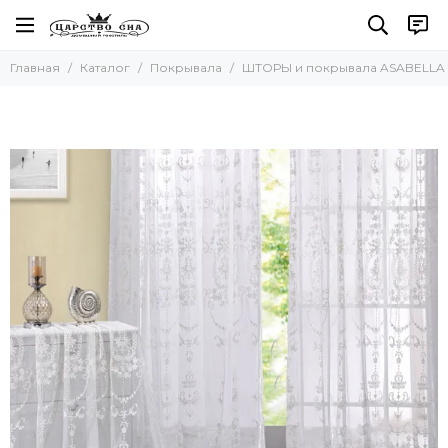
Покрывала
Главная
Каталог
Покрывала
ШТОРЫ и покрывала ASABELLA
Все товары
ШТОРЫ и покрывала ASABELLA
Легкие покрывала-пледы
Asabella Италия
TIVOLYO HOME (Тиволи Хоум)
SOFI De MARCO