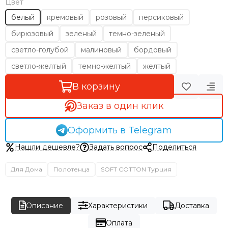
Цвет
белый
кремовый
розовый
персиковый
бирюзовый
зеленый
темно-зеленый
светло-голубой
малиновый
бордовый
светло-желтый
темно-желтый
желтый
В корзину
Заказ в один клик
Оформить в Telegram
Нашли дешевле?
Задать вопрос
Поделиться
Для Дома
Полотенца
SOFT COTTON Турция
Описание
Характеристики
Доставка
Оплата