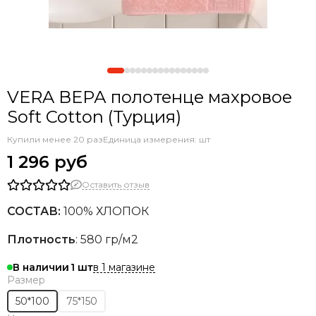
VERA ВЕРА полотенце махровое
Soft Cotton (Турция)
Купили менее 20 раз
Единица измерения: шт
1 296 руб
Оставить отзыв
СОСТАВ:
100% ХЛОПОК
Плотность
: 580 гр/м2
в 1 магазине
В наличии
1
Размер
50*100
75*150