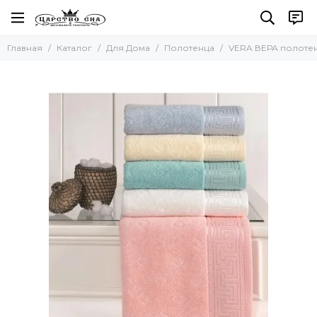
Для Дома
Главная
Каталог
Для Дома
Полотенца
VERA ВЕРА полотенц
Все товары
Полотенца
Наборы полотенец
Наборы салфеток
Кухонные полотенца
Для бани и сауны
Пляжные полотенца
Новогодние полотенца
Скатерти
Коврики
Фартуки
Одеяла и Подушки
Акссесуары