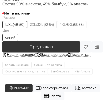
Состав 50% вискоза, 45% бамбук, 5% эластан.
Нет в наличии
Размер
L/XL(48-50)
2XL/3XL(52-54)
4XL/5XL(56-58)
Цвет
синий
Предзаказ
Нашли дешевле?
Задать вопрос
Поделиться
Халаты женские
Домашняя одежда
Хлопковые легкие, летние
Бамбуковые
Mia-Amore
Описание
Характеристики
Доставка
Оплата