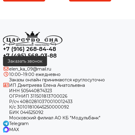
+7 (916) 268-84-48
+7 (495) 568-03-88
Заказать звонок
elen_ka_09@mail.ru
10:00–19:00 ежедневно
Заказы онлайн принимаются круглосуточно
ИП Дмитриева Елена Анатольевна
ИНН 505440874323
ОГРНИП 311501813700026
Р/сч 40802810370010012433
К/с 30101810645250000092
БИК 044525092
Московский филиал АО КБ "Модульбанк"
Telegram
MAX