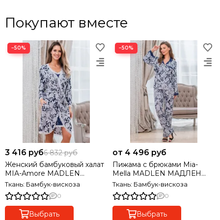
Покупают вместе
−50%
−50%
3 416 руб
от 4 496 руб
6 832 руб
Женский бамбуковый халат
Пижама с брюками Mia-
MIA-Amore MADLEN
Mella MADLEN МАДЛЕН
МАДЛЕН 6419
6418
Ткань: Бамбук-вискоза
Ткань: Бамбук-вискоза
0
0
Выбрать
Выбрать