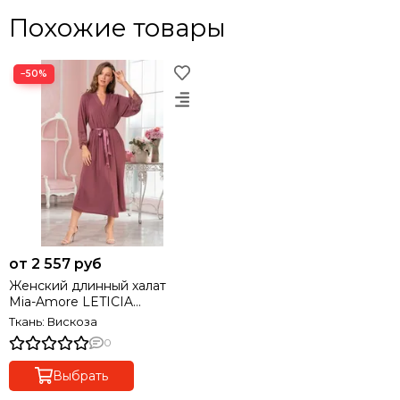
Похожие товары
−50%
от 2 557 руб
Женский длинный халат
Mia-Amore LETICIA
ЛЕТИЦИЯ 1679
Ткань: Вискоза
0
Выбрать