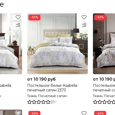
ье
−50%
−50%
от 10 190 руб
от 10 190 
abella
Постельное белье Asabella
Постельное
7
печатный сатин 2373
печатный с
н
Ткань: Печатный сатин
Ткань: Печа
0
−50%
−50%