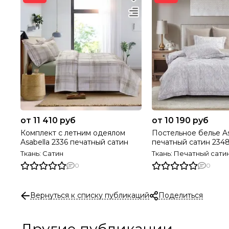
от 11 410 руб
от 10 190 руб
Комплект с летним одеялом
Постельное белье As
Asabella 2336 печатный сатин
печатный сатин 234
Ткань: Сатин
Ткань: Печатный сати
0
0
Вернуться к списку публикаций
Поделиться