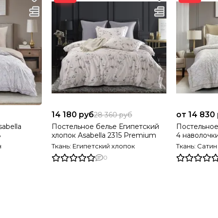
14 180 руб
от 14 830
28 360 руб
abella
Постельное белье Египетский
Постельное 
8
хлопок Asabella 2315 Premium
4 наволочк
н
Ткань: Египетский хлопок
Ткань: Сати
0