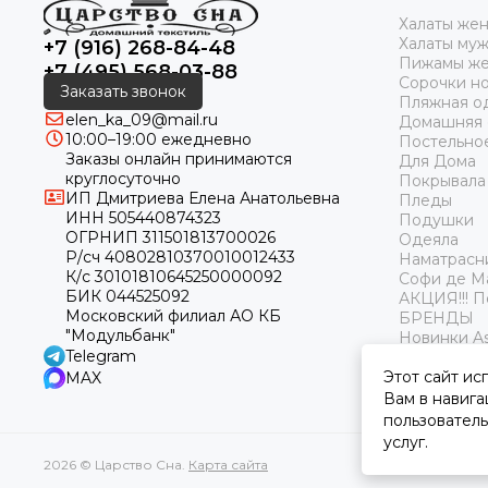
Халаты же
Халаты му
+7 (916) 268-84-48
Пижамы же
+7 (495) 568-03-88
Сорочки н
Заказать звонок
Пляжная о
elen_ka_09@mail.ru
Домашняя
10:00–19:00 ежедневно
Постельно
Заказы онлайн принимаются
Для Дома
круглосуточно
Покрывала
ИП Дмитриева Елена Анатольевна
Пледы
ИНН 505440874323
Подушки
ОГРНИП 311501813700026
Одеяла
Р/сч 40802810370010012433
Наматрасн
К/с 30101810645250000092
Софи де М
БИК 044525092
АКЦИЯ!!! 
Московский филиал АО КБ
БРЕНДЫ
"Модульбанк"
Новинки As
Telegram
Этот сайт ис
MAX
Вам в навига
пользователь
услуг.
2026 © Царство Сна.
Карта сайта