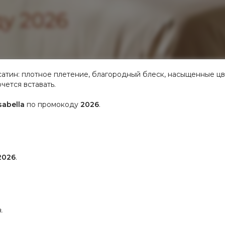
сатин: плотное плетение, благородный блеск, насыщенные цве
чется вставать.
abella
по промокоду
2026
.
2026
.
.