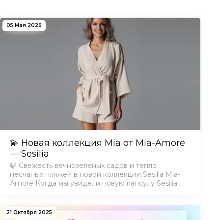
05 Мая 2026
💫 Новая коллекция Mia от Mia-Amore
— Sesilia
🍃 Свежесть вечнозеленых садов и тепло
песчаных пляжей в новой коллекции Sesilia Mia-
Amore Когда мы увидели новую капсулу Sesilia
Mia-Amore, то сразу почувствовали легкий
соленый бриз и аромат летней зелени. Теперь и
вы можете перен…
21 Октября 2025