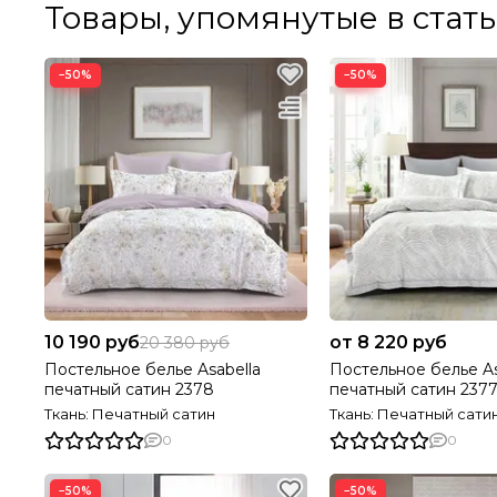
Товары, упомянутые в стат
−50%
−50%
10 190 руб
от 8 220 руб
20 380 руб
Постельное белье Asabella
Постельное белье As
печатный сатин 2378
печатный сатин 237
Ткань: Печатный сатин
Ткань: Печатный сати
0
0
−50%
−50%