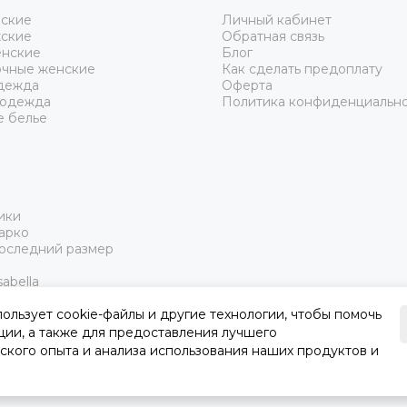
нские
Личный кабинет
жские
Обратная связь
нские
Блог
очные женские
Как сделать предоплату
дежда
Оферта
 одежда
Политика конфиденциальн
е белье
ики
арко
Последний размер
abella
пользует cookie-файлы и другие технологии, чтобы помочь
ции, а также для предоставления лучшего
ского опыта и анализа использования наших продуктов и