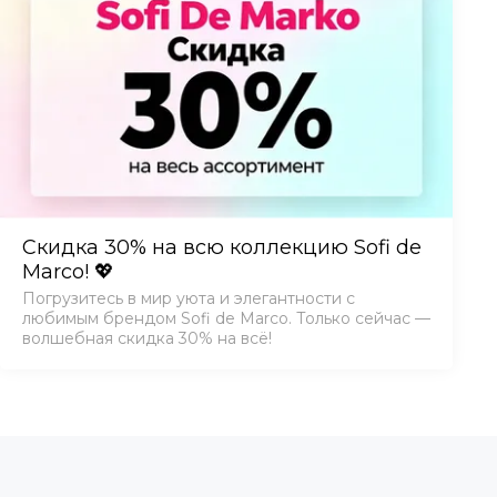
Скидка 30% на всю коллекцию Sofi de
Marco! 💖
Погрузитесь в мир уюта и элегантности с
любимым брендом Sofi de Marco. Только сейчас —
волшебная скидка 30% на всё!