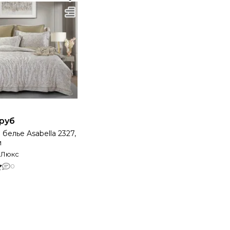
 руб
белье Asabella 2327,
и
н Люкс
0