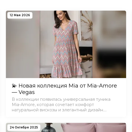
12 Мая 2026
💫 Новая коллекция Mia от Mia-Amore
— Vegas
В коллекции появилась универсальная туника
Mia-Amore, которая сочетает комфорт
натуральной вискозы и элегантный дизайн.
Модель свободного кроя с V-образной
горловиной и воланами по низу подойдет как
ценителям классики, так и поклонн…
24 Октября 2025