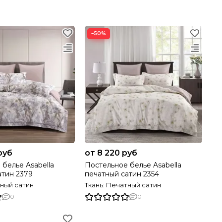
−50%
руб
от 8 220 руб
 белье Asabella
Постельное белье Asabella
атин 2379
печатный сатин 2354
тный сатин
Ткань: Печатный сатин
0
0