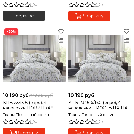
0
0
Предзаказ
В корзину
−50%
10 190 руб
10 190 руб
20 380 руб
КПБ 2345-6 (евро), 4
КПБ 2345-6/160 (евро), 4
наволочки НОВИНКА!!!
наволочки ПРОСТЫНЯ НА
РЕЗИНКЕ! НОВИНКА!!!
Ткань: Печатный сатин
Ткань: Печатный сатин
0
0
В корзину
В корзину