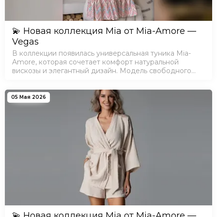
💫 Новая коллекция Mia от Mia-Amore —
Vegas
В коллекции появилась универсальная туника Mia-
Amore, которая сочетает комфорт натуральной
вискозы и элегантный дизайн. Модель свободного
кроя с V-образной горловиной и воланами по низу
подойдет как ценителям классики, так и поклонн…
05 Мая 2026
💫 Новая коллекция Mia от Mia-Amore —