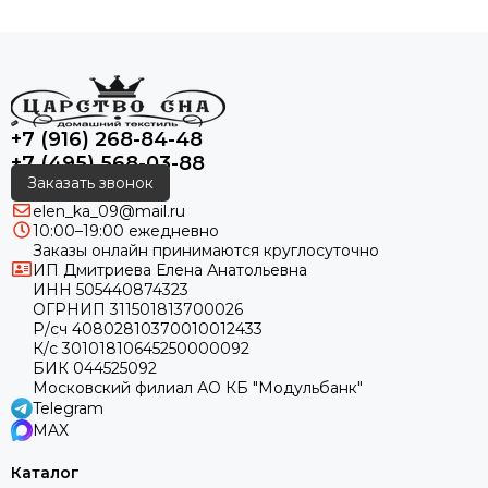
+7 (916) 268-84-48
+7 (495) 568-03-88
Заказать звонок
elen_ka_09@mail.ru
10:00–19:00 ежедневно
Заказы онлайн принимаются круглосуточно
ИП Дмитриева Елена Анатольевна
ИНН 505440874323
ОГРНИП 311501813700026
Р/сч 40802810370010012433
К/с 30101810645250000092
БИК 044525092
Московский филиал АО КБ "Модульбанк"
Telegram
MAX
Каталог