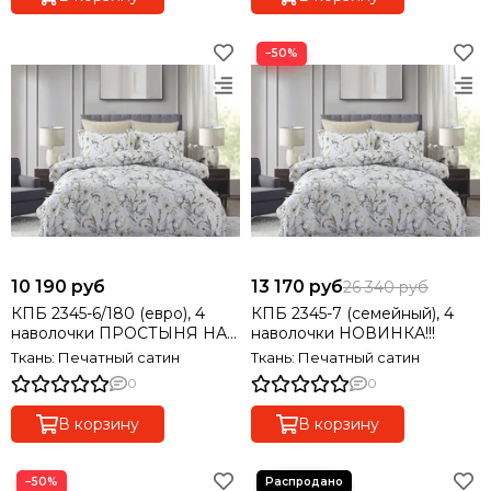
−50%
10 190 руб
13 170 руб
26 340 руб
КПБ 2345-6/180 (евро), 4
КПБ 2345-7 (семейный), 4
наволочки ПРОСТЫНЯ НА
наволочки НОВИНКА!!!
РЕЗИНКЕ! НОВИНКА!!!
Ткань: Печатный сатин
Ткань: Печатный сатин
0
0
В корзину
В корзину
−50%