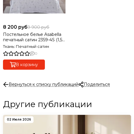
8 200 руб
9 900 руб
Постельное белье Asabella
печатный сатин 2359-4S (1,5-
спальный), 2 наволочки
Ткань: Печатный сатин
0
В корзину
Вернуться к списку публикаций
Поделиться
Другие публикации
02 Июля 2026