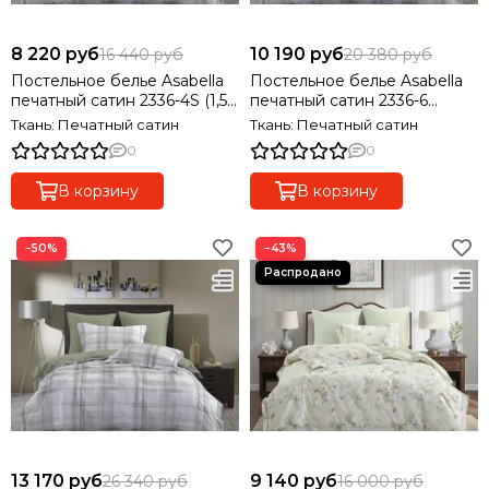
8 220 руб
10 190 руб
16 440 руб
20 380 руб
Постельное белье Asabella
Постельное белье Asabella
печатный сатин 2336-4S (1,5-
печатный сатин 2336-6
спальный), 2 наволочки
(евро), 4 наволочки
Ткань: Печатный сатин
Ткань: Печатный сатин
0
0
В корзину
В корзину
−50%
−43%
13 170 руб
9 140 руб
26 340 руб
16 000 руб