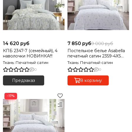
14 620 руб
7 850 руб
9 000 руб
КПБ 2347-7 (семейный), 4
Постельное белье Asabella
наволочки НОВИНКА!!!
печатный сатин 2359-4XS
(1,5-спальный), 2 наволочки
Ткань: Печатный сатин
Ткань: Печатный сатин
0
0
Предзаказ
В корзину
−17%