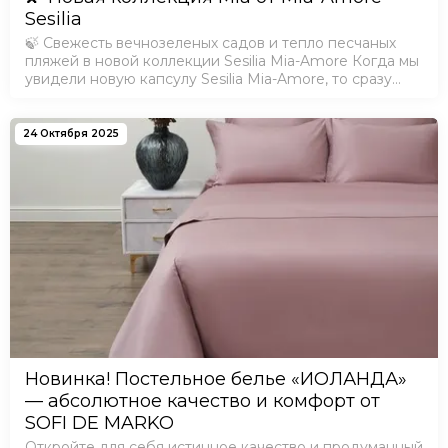
Sesilia
🍃 Свежесть вечнозеленых садов и тепло песчаных
пляжей в новой коллекции Sesilia Mia-Amore Когда мы
увидели новую капсулу Sesilia Mia-Amore, то сразу
почувствовали легкий соленый бриз и аромат летней
зелени. Теперь и вы можете перен…
24 Октября 2025
Новинка! Постельное белье «ИОЛАНДА»
— абсолютное качество и комфорт от
SOFI DE MARKO
Откройте для себя истинное качество и продуманный