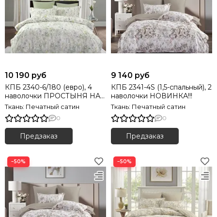
10 190 руб
9 140 руб
КПБ 2340-6/180 (евро), 4
КПБ 2341-4S (1,5-спальный), 2
наволочки ПРОСТЫНЯ НА
наволочки НОВИНКА!!!
РЕЗИНКЕ! НОВИНКА!!!
Ткань: Печатный сатин
Ткань: Печатный сатин
0
0
Предзаказ
Предзаказ
−50%
−50%