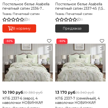
Постельное белье Asabella
Постельное белье Asabella
печатный сатин 2336-7
печатный сатин 2337-4S (1,5-
(семейный), 4 наволочки
спальный), 2 наволочки
Ткань: Печатный сатин
Ткань: Печатный сатин
0
0
В корзину
Предзаказ
−50%
−50%
10 190 руб
13 170 руб
20 380 руб
26 340 руб
КПБ 2337-6 (евро), 4
КПБ 2337-7 (семейный), 4
наволочки НОВИНКА!!!
наволочки НОВИНКА!!!