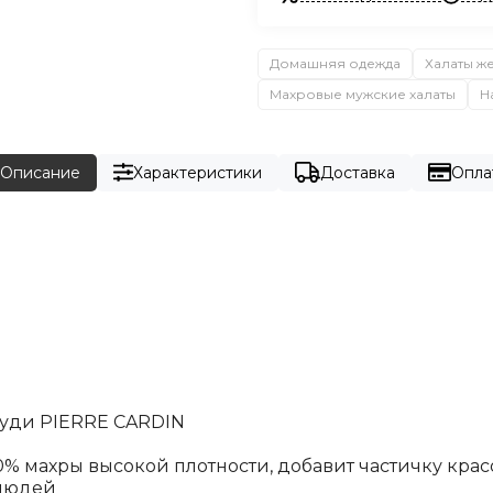
Домашняя одежда
Халаты ж
Махровые мужские халаты
Н
Описание
Характеристики
Доставка
Опла
руди PIERRE CARDIN
 махры высокой плотности, добавит частичку красо
 людей