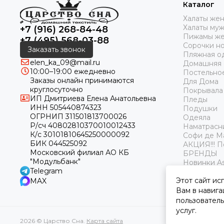
Каталог
Халаты же
Халаты му
+7 (916) 268-84-48
Пижамы же
+7 (495) 568-03-88
Сорочки н
Заказать звонок
Пляжная о
elen_ka_09@mail.ru
Домашняя
10:00–19:00 ежедневно
Постельно
Заказы онлайн принимаются
Для Дома
круглосуточно
Покрывала
ИП Дмитриева Елена Анатольевна
Пледы
ИНН 505440874323
Подушки
ОГРНИП 311501813700026
Одеяла
Р/сч 40802810370010012433
Наматрасн
К/с 30101810645250000092
Софи де М
БИК 044525092
АКЦИЯ!!! 
Московский филиал АО КБ
БРЕНДЫ
"Модульбанк"
Новинки As
Telegram
Этот сайт ис
MAX
Вам в навига
пользователь
услуг.
2026 © Царство Сна.
Карта сайта