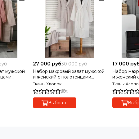
27 000 руб
17 000 ру
руб
30 000 руб
ат мужской
Набор махровый халат мужской
Набор махр
нцами
и женский с полотенцами
и женский 
PIERRE CARDIN
PIERRE CA
Ткань: Хлопок
Ткань: Хлопо
0
Выбрать
Выбр