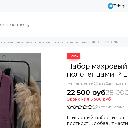
Telegr
хровый халат мужской и женский с полотенцами PIERRE CARDIN
−20%
Набор махровый 
полотенцами PI
Купили менее 20 раз
Единица из
22 500 руб
28 00
Экономия
5 500 руб
Оставить отзыв
Шикарный набор, изгото
плотности, добавит част