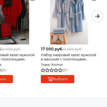
б
17 000 руб
18
22 000 руб
22 000 руб
овый халат мужской
Набор махровый халат мужской
На
с полотенцами
и женский с полотенцами
и 
RDIN
PIERRE CARDIN
PI
к
Ткань: Хлопок
Тк
0
0
ать
Выбрать