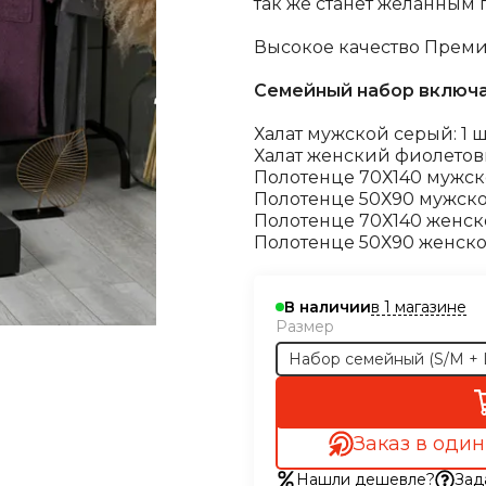
так же станет желанным
Высокое качество Преми
Семейный набор включа
Халат мужской серый: 1 ш
Халат женский фиолетовы
Полотенце 70Х140 мужско
Полотенце 50Х90 мужское 
Полотенце 70Х140 женское
Полотенце 50Х90 женское 
в 1 магазине
В наличии
Размер
Набор семейный (S/М + 
Заказ в один
Нашли дешевле?
Зад