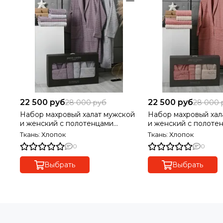
22 500 руб
22 500 руб
28 000 руб
28 000 
Набор махровый халат мужской
Набор махровый хал
и женский с полотенцами
и женский с полоте
PIERRE CARDIN
PIERRE CARDIN
Ткань: Хлопок
Ткань: Хлопок
0
0
Выбрать
Выбрать