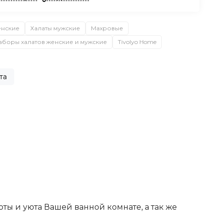
енские
Халаты мужские
Махровые
аборы халатов женские и мужские
Tivolyo Home
та
ты и уюта Вашей ванной комнате, а так же