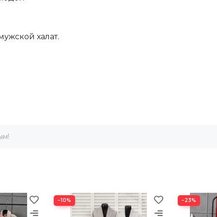
-мужской халат.
ым!
−10%
−23%