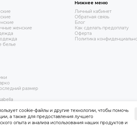
Нижнее меню
нские
Личный кабинет
жские
Обратная связь
нские
Блог
очные женские
Как сделать предоплату
дежда
Оферта
 одежда
Политика конфиденциальн
е белье
ики
арко
Последний размер
abella
пользует cookie-файлы и другие технологии, чтобы помочь
ции, а также для предоставления лучшего
ского опыта и анализа использования наших продуктов и