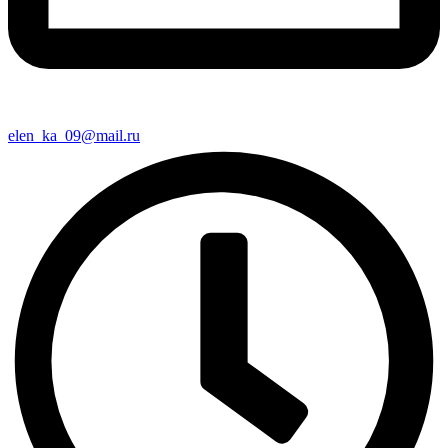
elen_ka_09@mail.ru