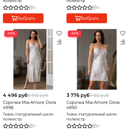
полиэстр
полиэстр
0
0
Выбрать
Выбрать
−50%
−50%
4 496 руб
3 776 руб
8 992 руб
7 552 руб
Сорочка Mia-Amore Diora
Сорочка Mia-Amore Diora
4998
4990
Ткань: Натуральный шелк-
Ткань: Натуральный шелк-
полиэстр
полиэстр
0
0