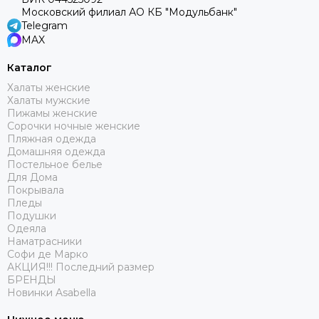
Простота ухода.
Легкие материалы стираются и
Московский филиал АО КБ "Модульбанк"
сохнут быстро, не требуя сложного ухода.
Telegram
MAX
Популярные материалы
Каталог
Шелк и искусственный шелк.
Обеспечивают
Халаты женские
мягкость и красивый блеск.
Халаты мужские
Пижамы женские
Вискоза.
Легкая, дышащая и приятная к телу ткань.
Сорочки ночные женские
Пляжная одежда
Домашняя одежда
Хлопок.
Натуральный и гипоаллергенный материал
Постельное белье
для летних моделей.
Для Дома
Покрывала
Советы по выбору
Пледы
Подушки
Обратите внимание на регулируемые бретельки —
Одеяла
они помогут идеально подогнать сорочку по фигуре.
Наматрасники
Софи де Марко
АКЦИЯ!!! Последний размер
Выбирайте модели с кружевными или сатиновыми
БРЕНДЫ
вставками для изящного и стильного вида.
Новинки Asabella
Размер должен обеспечивать комфорт и свободу