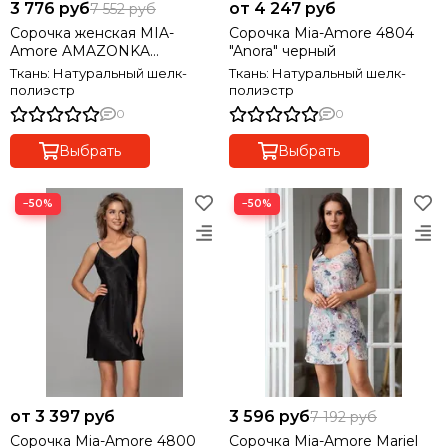
3 776 руб
от 4 247 руб
7 552 руб
Сорочка женская MIA-
Сорочка Mia-Amore 4804
Amore AMAZONKA
"Anora" черный
АМАЗОНКА 8661
Ткань: Натуральный шелк-
Ткань: Натуральный шелк-
полиэстр
полиэстр
0
0
Выбрать
Выбрать
−50%
−50%
от 3 397 руб
3 596 руб
7 192 руб
Сорочка Mia-Amore 4800
Сорочка Mia-Amore Mariel