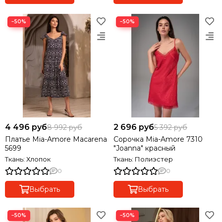
−50%
−50%
4 496 руб
2 696 руб
8 992 руб
5 392 руб
Платье Mia-Amore Macarena
Сорочка Mia-Amore 7310
5699
"Joanna" красный
Ткань: Хлопок
Ткань: Полиэстер
0
0
Выбрать
Выбрать
−50%
−50%