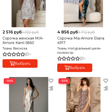
2 516 руб
4 856 руб
5 032 руб
9 712 руб
Сорочка женская MIA-
Сорочка Mia-Amore Eliana
Amore Kanti 5860
4917
Ткань: Вискоза
Ткань: Натуральный шелк-
полиэстр
0
0
Выбрать
Выбрать
−50%
−50%