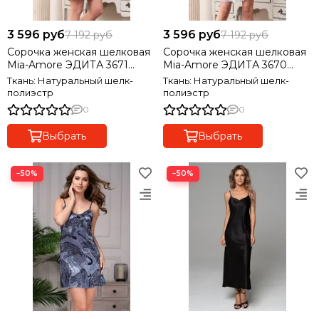
3 596 руб
3 596 руб
7 192 руб
7 192 руб
Сорочка женская шелковая
Сорочка женская шелковая
Mia-Amore ЭДИТА 3671
Mia-Amore ЭДИТА 3670
белый
белый
Ткань: Натуральный шелк-
Ткань: Натуральный шелк-
полиэстр
полиэстр
0
0
Выбрать
Выбрать
−50%
−50%