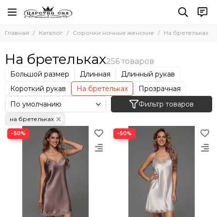
Сорочки ночные женские
Главная
Каталог
Сорочки ночные женские
На бретельках
Все товары
Натуральный шелк
На бретельках
Искусственный шелк
Большой размер
Длинная
Длинный рукав
Хлопок
Вискоза
Короткий рукав
На бретельках
Прозрачная
Кружевные
Фильтр товаров
Сорочки-рубашки
на бретельках
−50%
−50%