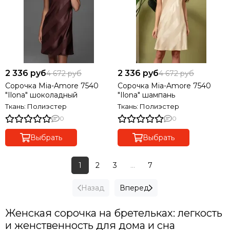
2 336 руб
2 336 руб
4 672 руб
4 672 руб
Сорочка Mia-Amore 7540
Сорочка Mia-Amore 7540
"Ilona" шоколадный
"Ilona" шампань
Ткань: Полиэстер
Ткань: Полиэстер
0
0
Выбрать
Выбрать
1
2
3
...
7
Назад
Вперед
Женская сорочка на бретельках: легкость
и женственность для дома и сна