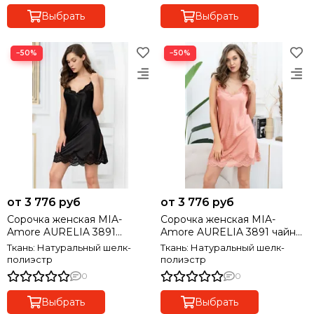
Выбрать
Выбрать
−50%
−50%
от 3 776 руб
от 3 776 руб
Сорочка женская MIA-
Сорочка женская MIA-
Amore AURELIA 3891
Amore AURELIA 3891 чайная
черный
роза
Ткань: Натуральный шелк-
Ткань: Натуральный шелк-
полиэстр
полиэстр
0
0
Выбрать
Выбрать