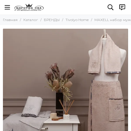
БРЕНДЫ
Главная
Каталог
БРЕНДЫ
Tivolyo Home
MAXELL набор муж
Все товары
SOFT COTTON Турция
Tivolyo Home
Maison Dor Турция
NUSA Турция
Polens Турция
Mia-Amore
Asabella Китай