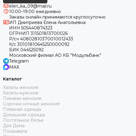
elen_ka_09@mail.ru
10:00–19:00 ежедневно
Заказы онлайн принимаются круглосуточно
ИП Дмитриева Елена Анатольевна
ИНН 505440874323
ОГРНИП 311501813700026
Р/сч 40802810370010012433
К/с 30101810645250000092
БИК 044525092
Московский филиал АО КБ "Модульбанк"
Telegram
MAX
Каталог
Халаты женские
Халаты мужские
Пижамы женские
Сорочки ночные женские
Пляжная одежда
Домашняя одежда
Постельное белье
Для Дома
Покрывала