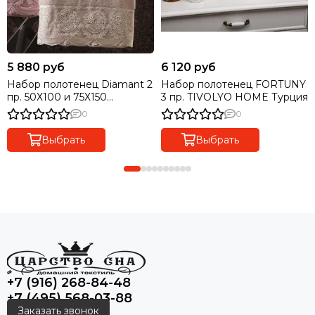
5 880 руб
6 120 руб
Набор полотенец Diamant 2
Набор полотенец FORTUNY
пр. 50Х100 и 75Х150
3 пр. TIVOLYO HOME Турция
TIVOLYO HOME Турция
0
0
Выбрать
Выбрать
+7 (916) 268-84-48
+7 (495) 568-03-88
Заказать звонок