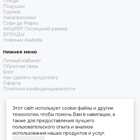
Пледы
Подушки
Одеяла
Наматрасники
Софи де Марко
АКЦИЯ!!! Последний размер
БРЕНДЫ
Новинки Asabella
Нижнее меню
Личный кабинет
Обратная связь
Блог
Как сделать предоплату
Оферта
Политика конфиденциальности
Этот сайт использует cookie-файлы и другие
технологии, чтобы помочь Вам в навигации, а
2026 © Царство Сна.
Карта сайта
также для предоставления лучшего
пользовательского опыта и анализа
использования наших продуктов и услуг.