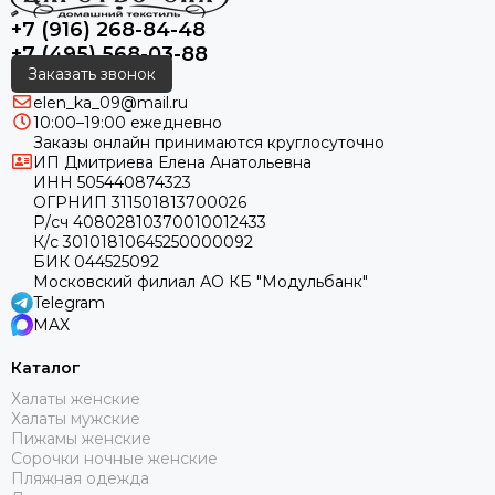
+7 (916) 268-84-48
+7 (495) 568-03-88
Заказать звонок
elen_ka_09@mail.ru
10:00–19:00 ежедневно
Заказы онлайн принимаются круглосуточно
ИП Дмитриева Елена Анатольевна
ИНН 505440874323
ОГРНИП 311501813700026
Р/сч 40802810370010012433
К/с 30101810645250000092
БИК 044525092
Московский филиал АО КБ "Модульбанк"
Telegram
MAX
Каталог
Халаты женские
Халаты мужские
Пижамы женские
Сорочки ночные женские
Пляжная одежда