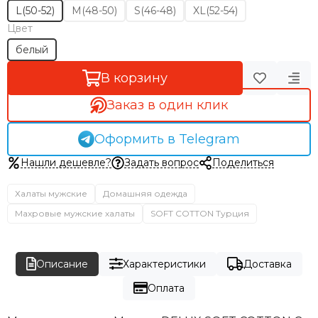
L(50-52)
M(48-50)
S(46-48)
XL(52-54)
Цвет
белый
В корзину
Заказ в один клик
Оформить в Telegram
Нашли дешевле?
Задать вопрос
Поделиться
Халаты мужские
Домашняя одежда
Махровые мужские халаты
SOFT COTTON Турция
Описание
Характеристики
Доставка
Оплата