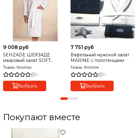
9 008 руб
7 751 руб
SEHZADE ШЕХЗАДЕ
Вафельный мужской халат
махровый халат SOFT
MARINE с полотенцами
COTTON (Турция) .
Ткань: Хлопок
Ткань: Хлопок
0
0
Выбрать
Выбрать
Покупают вместе