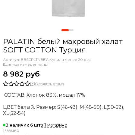
PALATIN белый махровый халат
SOFT COTTON Турция
Артикул:
BBSCPLTNBEYL
Купили менее 20 раз
Единица измерения: шт
8 982 руб
Оставить отзыв
СОСТАВ:
Хлопок 83%, модал 17%
ЦВЕТ:белый.
Размер: S(46-48), М(48-50), L(50-52),
XL(52-54)
в 1 магазине
В наличии
6
Размер