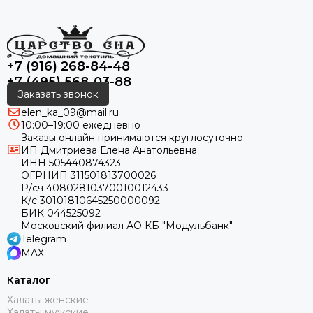
+7 (916) 268-84-48
+7 (495) 568-03-88
Заказать звонок
elen_ka_09@mail.ru
10:00–19:00 ежедневно
Заказы онлайн принимаются круглосуточно
ИП Дмитриева Елена Анатольевна
ИНН 505440874323
ОГРНИП 311501813700026
Р/сч 40802810370010012433
К/с 30101810645250000092
БИК 044525092
Московский филиал АО КБ "Модульбанк"
Telegram
MAX
Каталог
Халаты женские
Халаты мужские