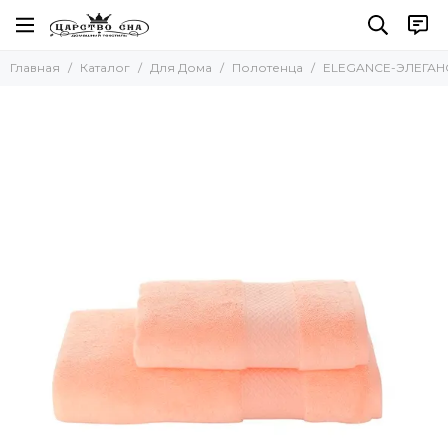
Для Дома
Главная
Каталог
Для Дома
Полотенца
ELEGANCE-ЭЛЕГАНСЕ
Все товары
Полотенца
Наборы полотенец
Наборы салфеток
Кухонные полотенца
Для бани и сауны
Пляжные полотенца
Новогодние полотенца
Скатерти
Коврики
Фартуки
Одеяла и Подушки
Акссесуары