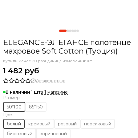
ELEGANCE-ЭЛЕГАНСЕ полотенце
махровое Soft Cotton (Турция)
Купили менее 20 раз
Единица измерения: шт
1 482 руб
Оставить отзыв
в 1 магазине
В наличии
1
Размер
50*100
85*150
Цвет
белый
кремовый
розовый
персиковый
бирюзовый
коричневый