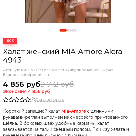
−50%
Халат женский MIA-Amore Alora
4943
Артикул:
ми4943 S/M разноцветный
Купили менее 20 раз
Единица измерения: шт
4 856 руб
9 712 руб
Экономия
4 856 руб
Оставить отзыв
Короткий запашной халат
Mia-Amore
с длинными
рукавами-реглан выполнен из смесового принтованного
шёлка. В боковых швах удобные карманы, халат
завязывается на талии съёмным поясом. По низу халата и
рукавам купонный рисунок с пионами.