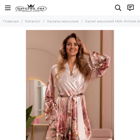
Халаты женские
Главная
Каталог
Халаты женские
Халат женский MIA-Amore A
Все товары
Велюровые
Шелковые
Махровые
Вафельные
Хлопковые легкие, летние
Кимоно
С капюшоном
Бамбуковые
Большие размеры
На молнии