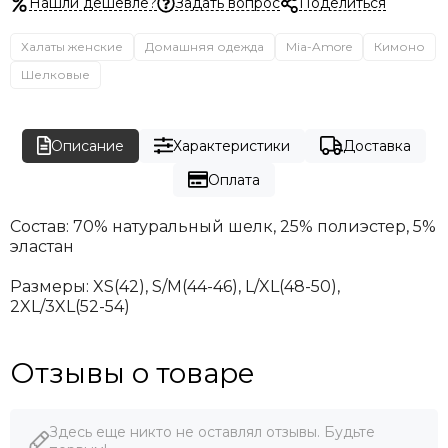
Нашли дешевле?
Задать вопрос
Поделиться
Халаты женские
Домашняя одежда
Mia-Amore
Кимоно
Шелковые
Описание
Характеристики
Доставка
Оплата
Состав: 70% натуральный шелк, 25% полиэстер, 5%
эластан
Размеры:
XS(42), S/М(44-46), L/XL(48-50),
2XL/3XL(52-54)
Отзывы о товаре
Здесь еще никто не оставлял отзывы. Будьте