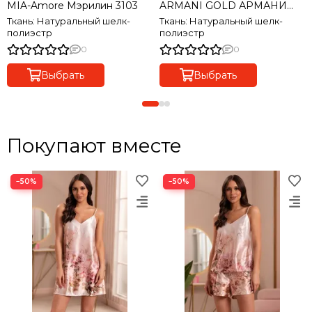
MIA-Amore Мэрилин 3103
ARMANI GOLD АРМАНИ
ГОЛД 3493
Ткань: Натуральный шелк-
Ткань: Натуральный шелк-
полиэстр
полиэстр
0
0
Выбрать
Выбрать
Покупают вместе
−50%
−50%