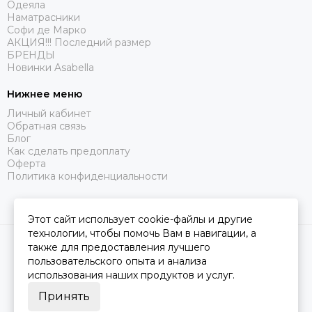
Одеяла
Наматрасники
Софи де Марко
АКЦИЯ!!! Последний размер
БРЕНДЫ
Новинки Asabella
Нижнее меню
Личный кабинет
Обратная связь
Блог
Как сделать предоплату
Оферта
Политика конфиденциальности
Этот сайт использует cookie-файлы и другие
технологии, чтобы помочь Вам в навигации, а
2026 © Царство Сна.
Карта сайта
также для предоставления лучшего
пользовательского опыта и анализа
использования наших продуктов и услуг.
Принять