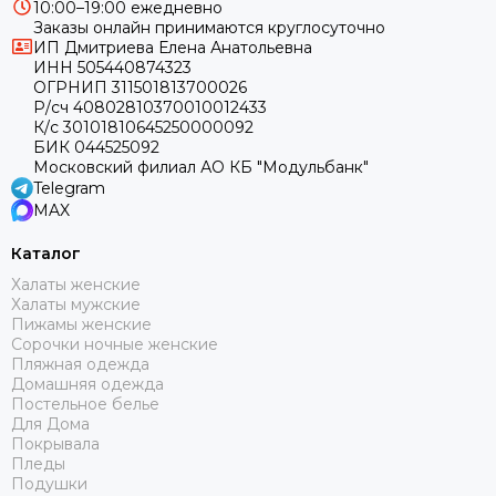
10:00–19:00 ежедневно
Заказы онлайн принимаются круглосуточно
ИП Дмитриева Елена Анатольевна
ИНН 505440874323
ОГРНИП 311501813700026
Р/сч 40802810370010012433
К/с 30101810645250000092
БИК 044525092
Московский филиал АО КБ "Модульбанк"
Telegram
MAX
Каталог
Халаты женские
Халаты мужские
Пижамы женские
Сорочки ночные женские
Пляжная одежда
Домашняя одежда
Постельное белье
Для Дома
Покрывала
Пледы
Подушки