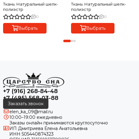
Мэрилин 3101
Ткань: Натуральный шелк-
Ткань: Натуральный шелк-
полиэстр
полиэстр
0
0
Выбрать
Выбрать
+7 (916) 268-84-48
+7 (495) 568-03-88
Заказать звонок
elen_ka_09@mail.ru
10:00–19:00 ежедневно
Заказы онлайн принимаются круглосуточно
ИП Дмитриева Елена Анатольевна
ИНН 505440874323