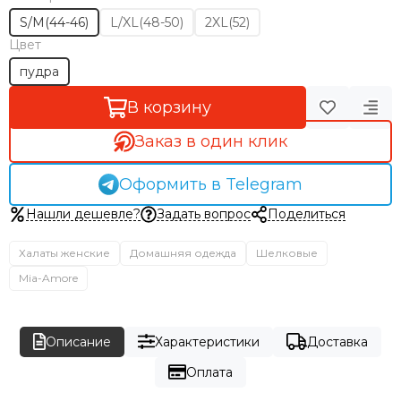
S/M(44-46)
L/XL(48-50)
2XL(52)
Цвет
пудра
В корзину
Заказ в один клик
Оформить в Telegram
Нашли дешевле?
Задать вопрос
Поделиться
Халаты женские
Домашняя одежда
Шелковые
Mia-Amore
Описание
Характеристики
Доставка
Оплата