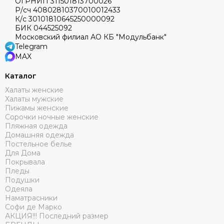
ОГРНИП 311501813700026
Р/сч 40802810370010012433
К/с 30101810645250000092
БИК 044525092
Московский филиал АО КБ "Модульбанк"
Telegram
MAX
Каталог
Халаты женские
Халаты мужские
Пижамы женские
Сорочки ночные женские
Пляжная одежда
Домашняя одежда
Постельное белье
Для Дома
Покрывала
Пледы
Подушки
Одеяла
Наматрасники
Софи де Марко
АКЦИЯ!!! Последний размер