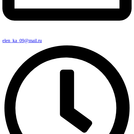
elen_ka_09@mail.ru