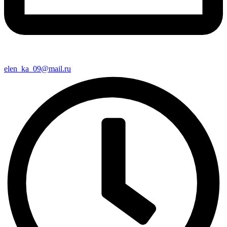
elen_ka_09@mail.ru