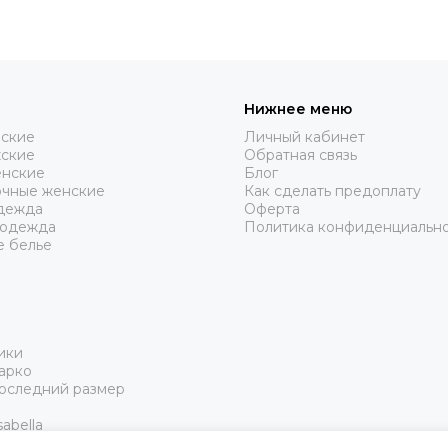
Нижнее меню
нские
Личный кабинет
жские
Обратная связь
нские
Блог
очные женские
Как сделать предоплату
дежда
Оферта
 одежда
Политика конфиденциальн
е белье
ики
арко
Последний размер
abella