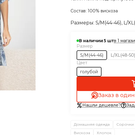
Состав: 100% вискоза
Размеры: S/M(44-46),
L/XL
в 1 магаз
В наличии
5
Размер
S/M(44-46)
L/XL(48-50
Цвет
голубой
Заказ в один
Нашли дешевле?
Зад
Домашняя одежда
Сорочки 
Вискоза
Хлопок