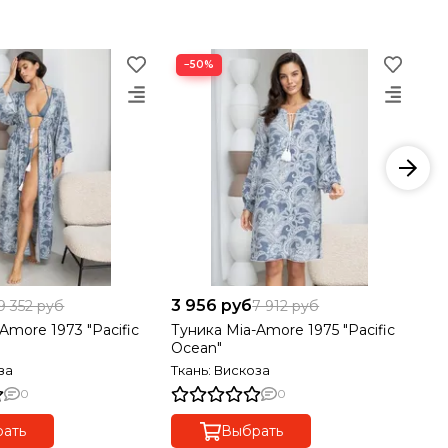
−50%
3 956 руб
5 
9 352 руб
7 912 руб
Amore 1973 "Pacific
Туника Mia-Amore 1975 "Pacific
Пи
Ocean"
Oc
за
Ткань: Вискоза
Тк
0
0
ать
Выбрать