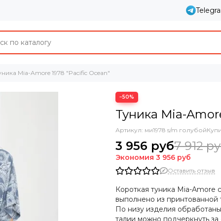
Telegr
уника Mia-Amore 1978 "Pacific Ocean"
−50%
Туника Mia-Amore
Артикул:
ми1978 s/m голубой
Купи
3 956 руб
7 912 р
Экономия
3 956 руб
Оставить отзыв
Короткая туника Mia-Amore 
выполнено из принтованной 
По низу изделия обработан
талии можно подчеркнуть за 