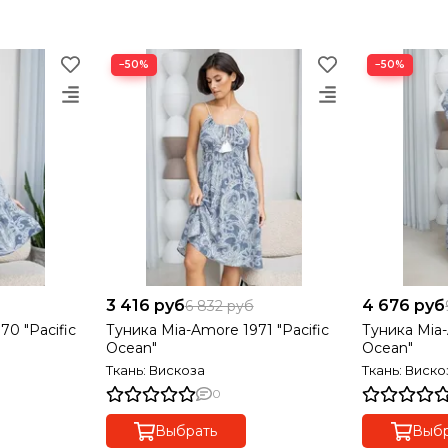
−50%
−50%
3 416 руб
4 676 руб
6 832 руб
70 "Pacific
Туника Mia-Amore 1971 "Pacific
Туника Mia-
Ocean"
Ocean"
Ткань: Вискоза
Ткань: Виско
0
Выбрать
Выбр