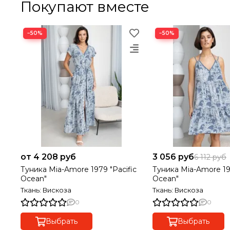
Покупают вместе
−50%
−50%
от 4 208 руб
3 056 руб
6 112 руб
Туника Mia-Amore 1979 "Pacific
Туника Mia-Amore 19
Ocean"
Ocean"
Ткань: Вискоза
Ткань: Вискоза
0
0
Выбрать
Выбрать