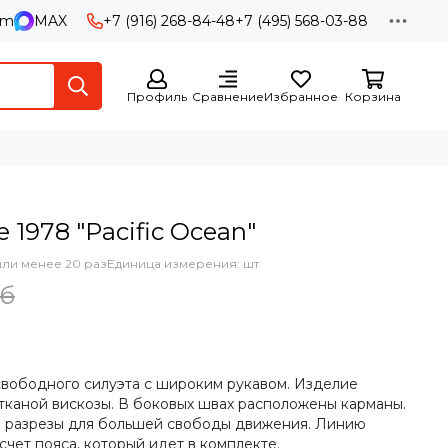
am
MAX
+7 (916) 268-84-48
+7 (495) 568-03-88
Профиль
Сравнение
Избранное
Корзина
 1978 "Pacific Ocean"
ли менее 20 раз
Единица измерения: шт
уб
свободного силуэта с широким рукавом. Изделие
тканой вискозы. В боковых швах расположены карманы.
ы разрезы для большей свободы движения. Линию
счет пояса, который идет в комплекте.