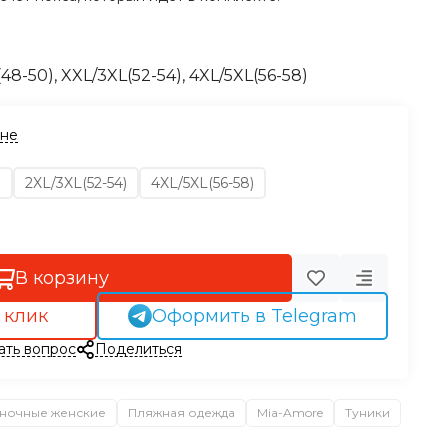
(48-50), XXL/3XL(52-54), 4XL/5XL(56-58)
ине
)
2XL/3XL(52-54)
4XL/5XL(56-58)
В корзину
 клик
Оформить в Telegram
ать вопрос
Поделиться
ночные женские
Пляжная одежда
Mia-Amore
Туники