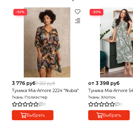
−50%
−50%
3 776 руб
от 3 398 руб
7 552 руб
Туника Mia-Amore 2224 "Nubia"
Туника Mia-Amore 548
Ткань: Полиэстер
Ткань: Хлопок
0
0
Выбрать
Выбрать